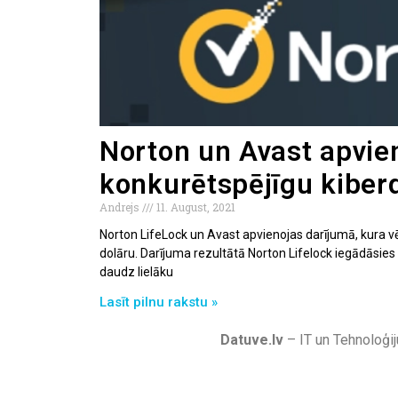
Norton un Avast apvien
konkurētspējīgu kiber
Andrejs
11. August, 2021
Norton LifeLock un Avast apvienojas darījumā, kura v
dolāru. Darījuma rezultātā Norton Lifelock iegādāsies 
daudz lielāku
Lasīt pilnu rakstu »
Datuve.lv
– IT un Tehnoloģij