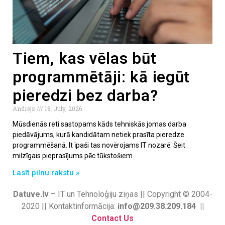
Tiem, kas vēlas būt
programmētāji: kā iegūt
pieredzi bez darba?
Andrejs
18. July, 2026
Mūsdienās reti sastopams kāds tehniskās jomas darba
piedāvājums, kurā kandidātam netiek prasīta pieredze
programmēšanā. It īpaši tas novērojams IT nozarē. Šeit
milzīgais pieprasījums pēc tūkstošiem
Lasīt pilnu rakstu »
Datuve.lv
– IT un Tehnoloģiju ziņas || Copyright © 2004-
2020 || Kontaktinformācija:
info@209.38.209.184 ||
Contact Us