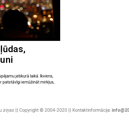
kļūdas,
runi
spējamu jebkurā laikā. Ikviens,
r patstāvīgi iemūžināt mirkļus,
u ziņas || Copyright © 2004-2020 || Kontaktinformācija:
info@20