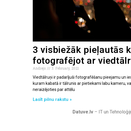
3 visbiežāk pieļautās 
fotografējot ar viedtāl
Andrejs
3. February, 2021
Viedtālruņi ir padarījuši fotografēšanu pieejamu un ie
kuram kabatā ir tālrunis ar pietiekami labu kameru, va
neraizējoties par attēlu
Lasīt pilnu rakstu »
Datuve.lv
– IT un Tehnoloģij