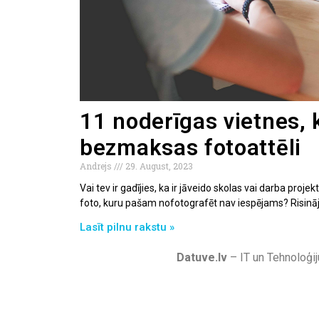
11 noderīgas vietnes, 
bezmaksas fotoattēli
Andrejs
29. August, 2023
Vai tev ir gadījies, ka ir jāveido skolas vai darba projekt
foto, kuru pašam nofotografēt nav iespējams? Risināj
Lasīt pilnu rakstu »
Datuve.lv
– IT un Tehnoloģij