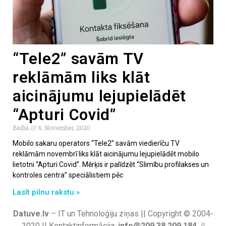
“Tele2” savām TV
reklāmām liks klāt
aicinājumu lejupielādēt
“Apturi Covid”
Baiba
6. November, 2020
Mobilo sakaru operators “Tele2” savām viedierīču TV
reklāmām novembrī liks klāt aicinājumu lejupielādēt mobilo
lietotni “Apturi Covid”. Mērķis ir palīdzēt “Slimību profilakses un
kontroles centra” speciālistiem pēc
Lasīt pilnu rakstu »
Datuve.lv
– IT un Tehnoloģiju ziņas || Copyright © 2004-
2020 || Kontaktinformācija:
info@209.38.209.184 ||