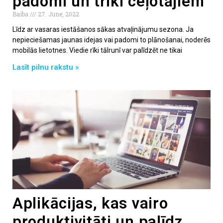
padomi un triki ceļotājiem
Baiba
27. June, 2022
Līdz ar vasaras iestāšanos sākas atvaļinājumu sezona. Ja
nepieciešamas jaunas idejas vai padomi to plānošanai, noderēs
mobilās lietotnes. Viedie rīki tālrunī var palīdzēt ne tikai
Lasīt pilnu rakstu »
Aplikācijas, kas vairo
produktivitāti un palīdz