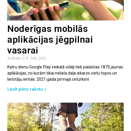
Noderīgas mobilās
aplikācijas jēgpilnai
vasarai
Andrejs
8. July, 2021
Katru dienu Google Play veikalā vidēji tiek palaistas 1875 jaunas
aplikācijas, no kurām tikai neliela daļa iekaros vietu topos un
lietotāju ierīcēs. 2021.gada pirmajā ceturksnī
Lasīt pilnu rakstu »