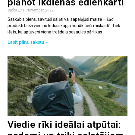
plānot ikdienas ēdienkarti
Baiba
1. November, 2022
Saskābis piens, savītuši salāti vai sapelējusi maize – šādi
produkti bieži vien no ledusskapja nonāk tieši miskastē. Tiek
lēsts, ka aptuveni viena trešdaļa pasaules pārtikas
Lasīt pilnu rakstu »
Viedie rīki ideālai atpūtai: