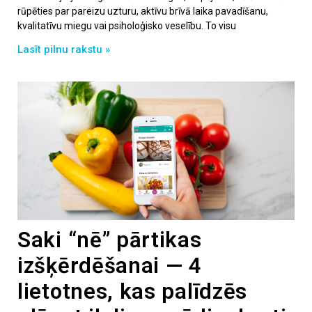
rūpēties par pareizu uzturu, aktīvu brīvā laika pavadīšanu,
kvalitatīvu miegu vai psiholoģisko veselību. To visu
Lasīt pilnu rakstu »
Saki “nē” pārtikas
izšķērdēšanai — 4
lietotnes, kas palīdzēs