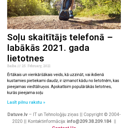
Soļu skaitītājs telefonā –
labākās 2021. gada
lietotnes
Baiba
25. February, 2021
Ērtākais un vienkāršākais veids, kā uzzināt, vai ikdienā
kustamies pietiekami daudz, ir izmanot kādu no lietotnēm, kas
pieejamas viedtālruņos. Apskatīsim populārākās lietotnes,
kurās pieejama soļu
Lasīt pilnu rakstu »
Datuve.lv
– IT un Tehnoloģiju ziņas || Copyright © 2004-
2020 || Kontaktinformācija:
info@209.38.209.184 ||