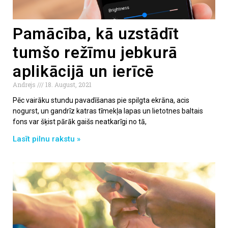
Pamācība, kā uzstādīt
tumšo režīmu jebkurā
aplikācijā un ierīcē
Andrejs
18. August, 2021
Pēc vairāku stundu pavadīšanas pie spilgta ekrāna, acis
nogurst, un gandrīz katras tīmekļa lapas un lietotnes baltais
fons var šķist pārāk gaišs neatkarīgi no tā,
Lasīt pilnu rakstu »