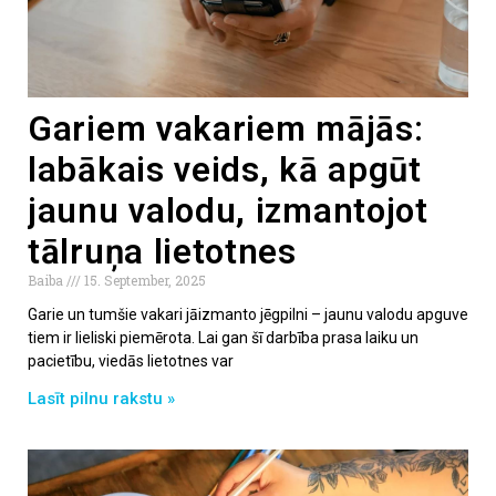
Gariem vakariem mājās:
labākais veids, kā apgūt
jaunu valodu, izmantojot
tālruņa lietotnes
Baiba
15. September, 2025
Garie un tumšie vakari jāizmanto jēgpilni – jaunu valodu apguve
tiem ir lieliski piemērota. Lai gan šī darbība prasa laiku un
pacietību, viedās lietotnes var
Lasīt pilnu rakstu »