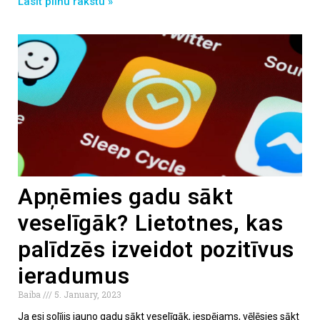
Lasīt pilnu rakstu »
Apņēmies gadu sākt
veselīgāk? Lietotnes, kas
palīdzēs izveidot pozitīvus
ieradumus
Baiba
5. January, 2023
Ja esi solījis jauno gadu sākt veselīgāk, iespējams, vēlēsies sākt