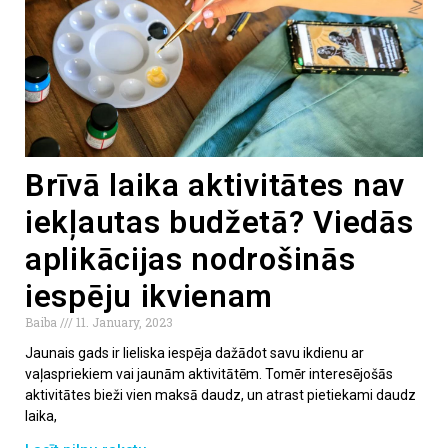
Brīvā laika aktivitātes nav
iekļautas budžetā? Viedās
aplikācijas nodrošinās
iespēju ikvienam
Baiba
11. January, 2023
Jaunais gads ir lieliska iespēja dažādot savu ikdienu ar
vaļaspriekiem vai jaunām aktivitātēm. Tomēr interesējošās
aktivitātes bieži vien maksā daudz, un atrast pietiekami daudz
laika,