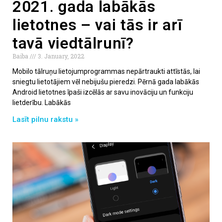
2021. gada labākās
lietotnes – vai tās ir arī
tavā viedtālrunī?
Baiba
3. January, 2022
Mobilo tālruņu lietojumprogrammas nepārtraukti attīstās, lai
sniegtu lietotājiem vēl nebijušu pieredzi. Pērnā gada labākās
Android lietotnes īpaši izcēlās ar savu inovāciju un funkciju
lietderību. Labākās
Lasīt pilnu rakstu »