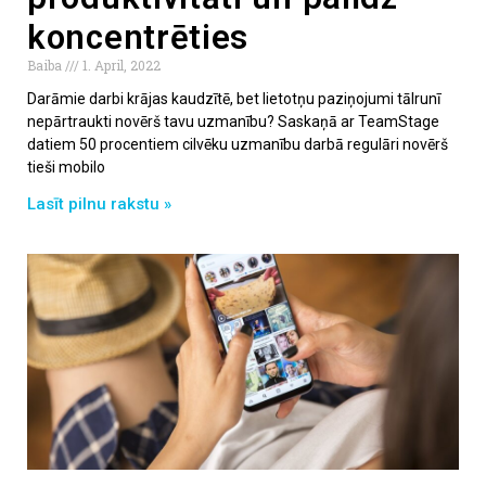
koncentrēties
Baiba
1. April, 2022
Darāmie darbi krājas kaudzītē, bet lietotņu paziņojumi tālrunī
nepārtraukti novērš tavu uzmanību? Saskaņā ar TeamStage
datiem 50 procentiem cilvēku uzmanību darbā regulāri novērš
tieši mobilo
Lasīt pilnu rakstu »