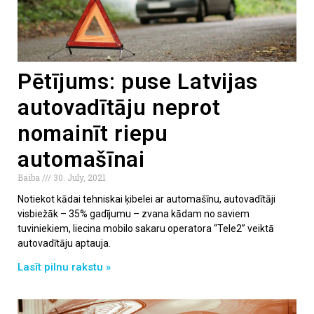
Pētījums: puse Latvijas
autovadītāju neprot
nomainīt riepu
automašīnai
Baiba
30. July, 2021
Notiekot kādai tehniskai ķibelei ar automašīnu, autovadītāji
visbiežāk – 35% gadījumu – zvana kādam no saviem
tuviniekiem, liecina mobilo sakaru operatora “Tele2” veiktā
autovadītāju aptauja.
Lasīt pilnu rakstu »