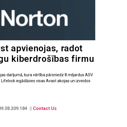
st apvienojas, radot
gu kiberdrošības firmu
jas darījumā, kura vērtība pārsniedz 8 miljardus ASV
 Lifelock iegādāsies visas Avast akcijas un izveidos
9.38.209.184 ||
Contact Us