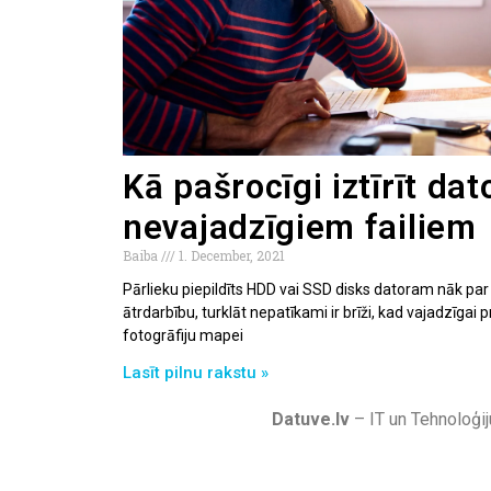
Kā pašrocīgi iztīrīt dat
nevajadzīgiem failiem
Baiba
1. December, 2021
Pārlieku piepildīts HDD vai SSD disks datoram nāk par
ātrdarbību, turklāt nepatīkami ir brīži, kad vajadzīga
fotogrāfiju mapei
Lasīt pilnu rakstu »
Datuve.lv
– IT un Tehnoloģij