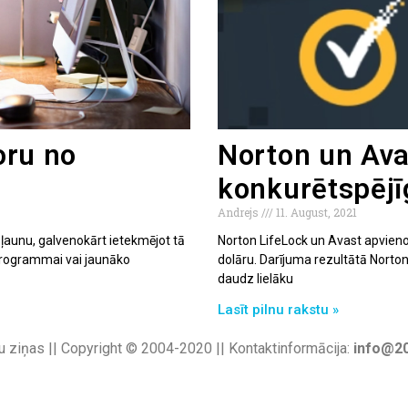
oru no
Norton un Ava
konkurētspējī
Andrejs
11. August, 2021
 ļaunu, galvenokārt ietekmējot tā
Norton LifeLock un Avast apvieno
i programmai vai jaunāko
dolāru. Darījuma rezultātā Norton
daudz lielāku
Lasīt pilnu rakstu »
u ziņas || Copyright © 2004-2020 || Kontaktinformācija:
info@20