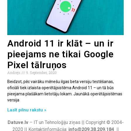
Android 11 ir klāt – un ir
pieejams ne tikai Google
Pixel tālruņos
Andrejs
9. September, 2020
Beidzot, pēc vairāku mēnešu ilgas beta versiju testēšanas,
oficiāli tiek izlaista operētājsistēma Android 11 – un tā būs
pieejama plašākam lietotāju lokam. Jaunākā operētājsistēmas
versija
Lasīt pilnu rakstu »
Datuve.lv
– IT un Tehnoloģiju ziņas || Copyright © 2004-
2020 || Kontaktinformācija:
info@209.38.209.184 ||