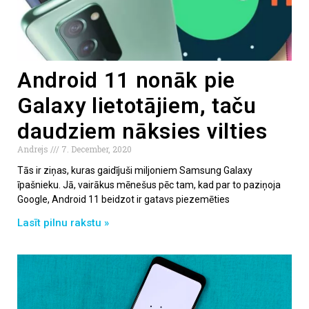
Android 11 nonāk pie
Galaxy lietotājiem, taču
daudziem nāksies vilties
Andrejs
7. December, 2020
Tās ir ziņas, kuras gaidījuši miljoniem Samsung Galaxy
īpašnieku. Jā, vairākus mēnešus pēc tam, kad par to paziņoja
Google, Android 11 beidzot ir gatavs piezemēties
Lasīt pilnu rakstu »