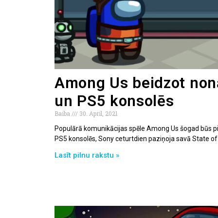
Among Us beidzot non
un PS5 konsolēs
Baiba
30. April, 2021
Populārā komunikācijas spēle Among Us šogad būs pi
PS5 konsolēs, Sony ceturtdien paziņoja savā State of 
Lasīt pilnu rakstu »