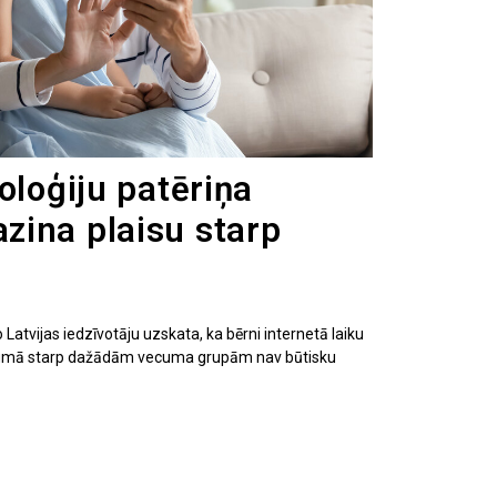
oloģiju patēriņa
ina plaisu starp
Latvijas iedzīvotāju uzskata, ka bērni internetā laiku
utājumā starp dažādām vecuma grupām nav būtisku