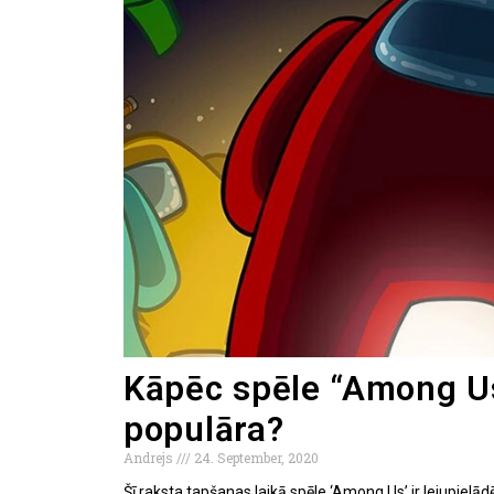
Kāpēc spēle “Among Us”
populāra?
Andrejs
24. September, 2020
Šī raksta tapšanas laikā spēle ‘Among Us’ ir lejupielādē