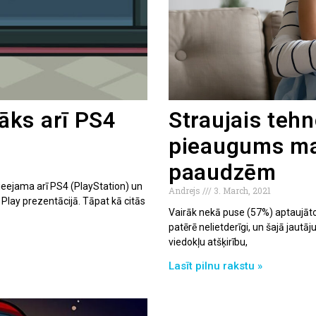
āks arī PS4
Straujais tehn
pieaugums maz
paaudzēm
eejama arī PS4 (PlayStation) un
Andrejs
3. March, 2021
Play prezentācijā. Tāpat kā citās
Vairāk nekā puse (57%) aptaujāto 
patērē nelietderīgi, un šajā ja
viedokļu atšķirību,
Lasīt pilnu rakstu »