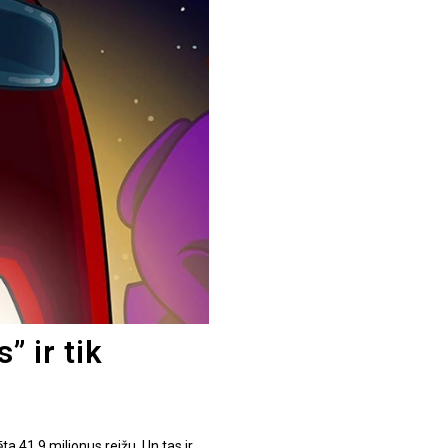
 ir tik
ta 41,9 miljonus reižu. Un tas ir