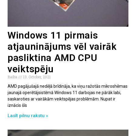
Windows 11 pirmais
atjauninājums vēl vairāk
pasliktina AMD CPU
veiktspēju
Baiba
13. October, 2021
AMD pagājušajā nedēļā brīdināja, ka viņu ražotās mikroshēmas
jaunajā operētājsistēmā Windows 11 darbojas ne pārāk labi,
saskaroties ar vairākām veiktspējas problēmām. Nupat ir
iznācis šīs
Lasīt pilnu rakstu »