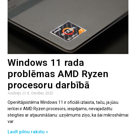
Windows 11 rada
problēmas AMD Ryzen
procesoru darbībā
Andrejs
8. October, 2021
Operētājsistēma Windows 11 ir oficiāli izlaista, taču, ja jūsu
ierīcei ir AMD Ryzen procesors, iespējams, nevajadzētu
steigties ar atjaunināšanu: uzņēmums ziņo, ka šai mikroshēmai
var
Lasīt pilnu rakstu »