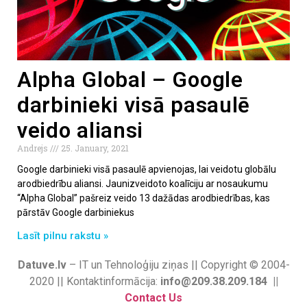
Alpha Global – Google
darbinieki visā pasaulē
veido aliansi
Andrejs
25. January, 2021
Google darbinieki visā pasaulē apvienojas, lai veidotu globālu
arodbiedrību aliansi. Jaunizveidoto koalīciju ar nosaukumu
“Alpha Global” pašreiz veido 13 dažādas arodbiedrības, kas
pārstāv Google darbiniekus
Lasīt pilnu rakstu »
Datuve.lv
– IT un Tehnoloģiju ziņas || Copyright © 2004-
2020 || Kontaktinformācija:
info@209.38.209.184 ||
Contact Us