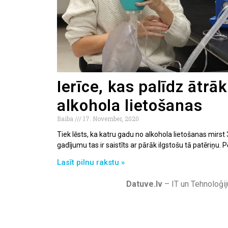
Ierīce, kas palīdz ātrāk
alkohola lietošanas
Baiba
17. November, 2020
Tiek lēsts, ka katru gadu no alkohola lietošanas mirst 
gadījumu tas ir saistīts ar pārāk ilgstošu tā patēriņu. P
Lasīt pilnu rakstu »
Datuve.lv
– IT un Tehnoloģij