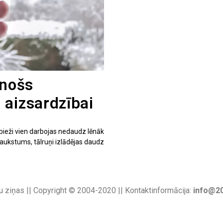
inošs
 aizsardzībai
bieži vien darbojas nedaudz lēnāk
 aukstums, tālruņi izlādējas daudz
u ziņas || Copyright © 2004-2020 || Kontaktinformācija:
info@20