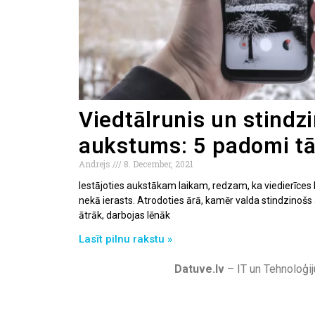
Viedtālrunis un stindz
aukstums: 5 padomi tā
Andrejs
8. December, 2021
Iestājoties aukstākam laikam, redzam, ka viedierīces 
nekā ierasts. Atrodoties ārā, kamēr valda stindzinošs
ātrāk, darbojas lēnāk
Lasīt pilnu rakstu »
Datuve.lv
– IT un Tehnoloģij