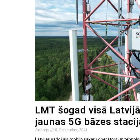
LMT šogad visā Latvij
jaunas 5G bāzes staci
Andrejs
8. September, 2021
Latvijas vadošais mobilo sakaru operators un tehnol