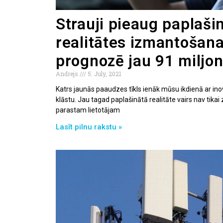
Strauji pieaug paplaši
realitātes izmantošan
prognozē jau 91 miljon
Andrejs
5. July, 2021
Katrs jaunās paaudzes tīkls ienāk mūsu ikdienā ar ino
klāstu. Jau tagad paplašinātā realitāte vairs nav tikai
parastam lietotājam
Lasīt pilnu rakstu »