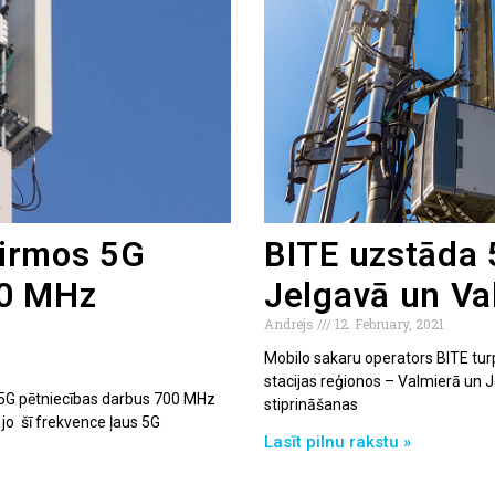
pirmos 5G
BITE uzstāda 
00 MHz
Jelgavā un Va
Andrejs
12. February, 2021
Mobilo sakaru operators BITE turp
stacijas reģionos – Valmierā un J
s 5G pētniecības darbus 700 MHz
stiprināšanas
, jo šī frekvence ļaus 5G
Lasīt pilnu rakstu »