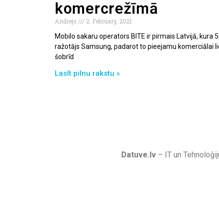
komercrežīmā
Andrejs
2. February, 2021
Mobilo sakaru operators BITE ir pirmais Latvijā, kura 5G 
ražotājs Samsung, padarot to pieejamu komerciālai li
šobrīd
Lasīt pilnu rakstu »
Datuve.lv
– IT un Tehnoloģij