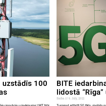
ā uzstādīs 100
BITE iedarbin
jas
lidostā “Rīga”
Baiba
6. July, 2021
oģiju inovāciju uzņēmums LMT līdz
Turpinot attīstīt 5G tīklu, mobil