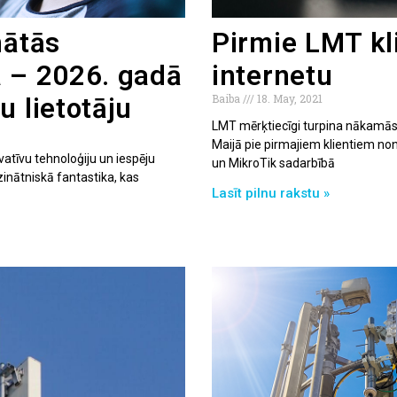
nātās
Pirmie LMT kl
a – 2026. gadā
internetu
Baiba
18. May, 2021
u lietotāju
LMT mērķtiecīgi turpina nākamās 
Maijā pie pirmajiem klientiem no
vatīvu tehnoloģiju un iespēju
un MikroTik sadarbībā
 zinātniskā fantastika, kas
Lasīt pilnu rakstu »