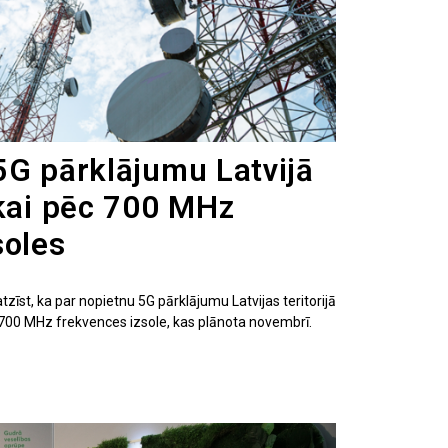
5G pārklājumu Latvijā
ikai pēc 700 MHz
soles
zīst, ka par nopietnu 5G pārklājumu Latvijas teritorijā
 700 MHz frekvences izsole, kas plānota novembrī.