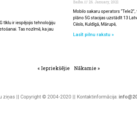
Baiba
26. January, 2021
Mobilo sakaru operators “Tele2”, 
plāno 5G stacijas uzstādīt 13 Latvij
tīklu ir iespējojis tehnoloģiju
Cēsīs, Kuldīgā, Mārupē,
etošanai. Tas nozīmē, ka jau
Lasīt pilnu rakstu »
« Iepriekšējie
Nākamie »
u ziņas || Copyright © 2004-2020 || Kontaktinformācija:
info@20