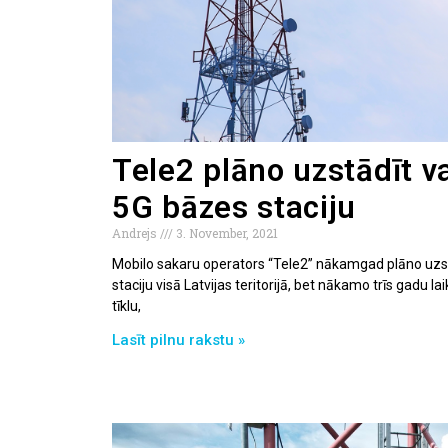
Tele2 plāno uzstādīt v
5G bāzes staciju
Andrejs
3. November, 2021
Mobilo sakaru operators “Tele2” nākamgad plāno uzs
staciju visā Latvijas teritorijā, bet nākamo trīs gadu
tīklu,
Lasīt pilnu rakstu »