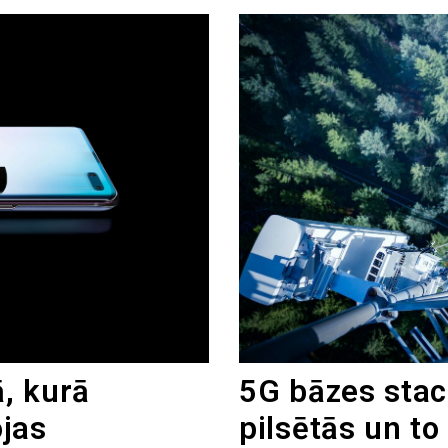
ā, kurā
5G bāzes staci
jas
pilsētās un t