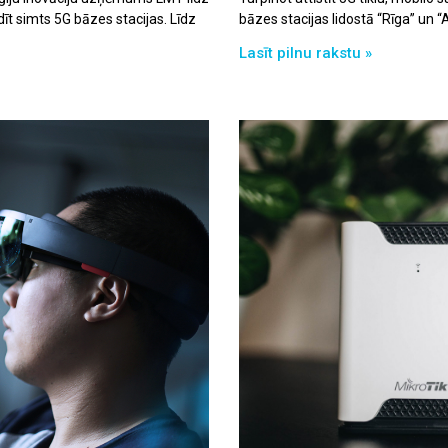
dīt simts 5G bāzes stacijas. Līdz
bāzes stacijas lidostā “Rīga” un “
Lasīt pilnu rakstu »