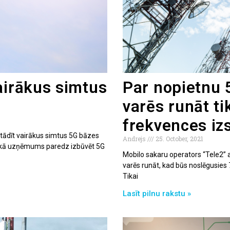
airākus simtus
Par nopietnu 
varēs runāt t
frekvences iz
tādīt vairākus simtus 5G bāzes
Andrejs
25. October, 2021
 laikā uzņēmums paredz izbūvēt 5G
Mobilo sakaru operators “Tele2” at
varēs runāt, kad būs noslēgusies
Tikai
Lasīt pilnu rakstu »