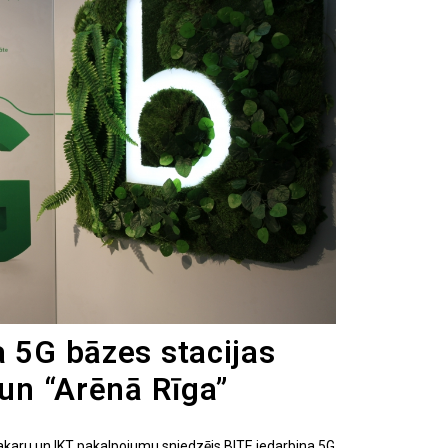
a 5G bāzes stacijas
 un “Arēnā Rīga”
o sakaru un IKT pakalpojumu sniedzējs BITE iedarbina 5G