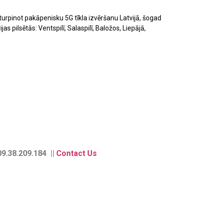
turpinot pakāpenisku 5G tīkla izvēršanu Latvijā, šogad
as pilsētās: Ventspilī, Salaspilī, Baložos, Liepājā,
9.38.209.184 ||
Contact Us