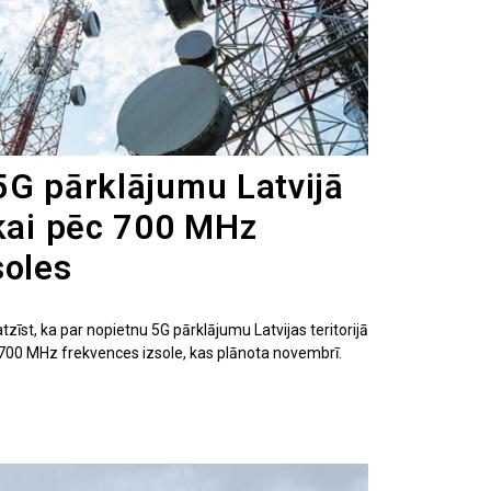
5G pārklājumu Latvijā
ikai pēc 700 MHz
soles
zīst, ka par nopietnu 5G pārklājumu Latvijas teritorijā
 700 MHz frekvences izsole, kas plānota novembrī.