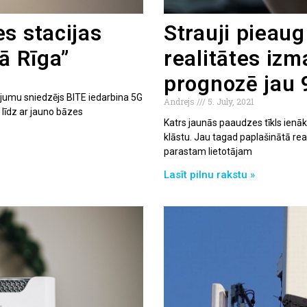
s stacijas
Strauji pieau
ā Rīga”
realitātes iz
prognozē jau 9
pojumu sniedzējs BITE iedarbina 5G
Andrejs
5. July, 2021
 līdz ar jauno bāzes
Katrs jaunās paaudzes tīkls ienāk
klāstu. Jau tagad paplašinātā real
parastam lietotājam
Lasīt pilnu rakstu »