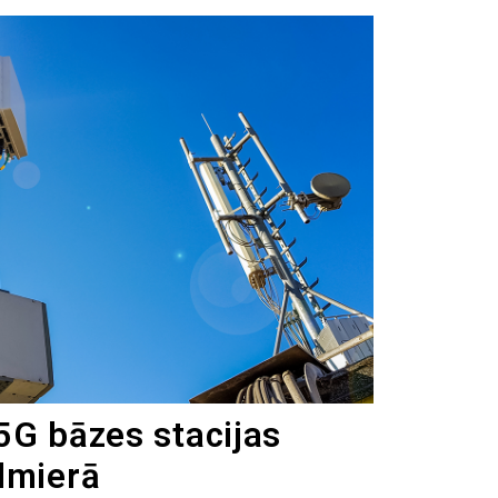
5G bāzes stacijas
lmierā