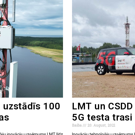
ā uzstādīs 100
LMT un CSDD B
jas
5G testa trasi
Baiba
20. August, 2021
oģiju inovāciju uzņēmums LMT līdz
Inovāciju tehnoloģiju uzņēmums L