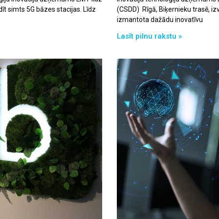
dīt simts 5G bāzes stacijas. Līdz
(CSDD) Rīgā, Biķernieku trasē, izv
izmantota dažādu inovatīvu
Lasīt pilnu rakstu »