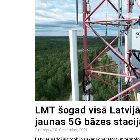
LMT šogad visā Latvij
jaunas 5G bāzes staci
Andrejs
8. September, 2021
Latvijas vadošais mobilo sakaru operators un tehnol