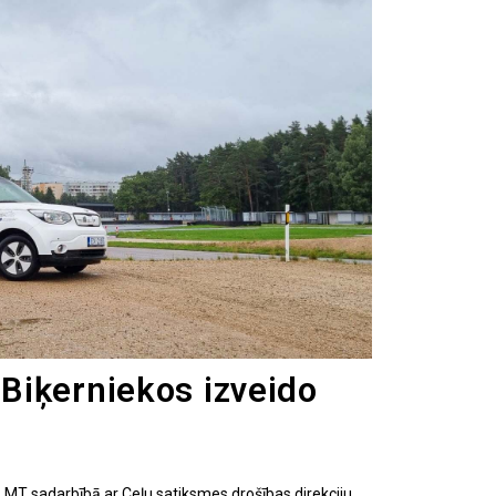
iķerniekos izveido
MT sadarbībā ar Ceļu satiksmes drošības direkciju