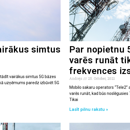
airākus simtus
Par nopietnu 
varēs runāt t
frekvences iz
tādīt vairākus simtus 5G bāzes
Andrejs
25. October, 2021
 laikā uzņēmums paredz izbūvēt 5G
Mobilo sakaru operators “Tele2” at
varēs runāt, kad būs noslēgusies
Tikai
Lasīt pilnu rakstu »