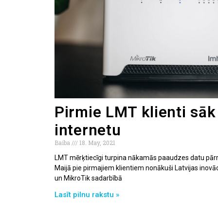
Pirmie LMT klienti sā
internetu
Baiba
18. May, 2021
LMT mērķtiecīgi turpina nākamās paaudzes datu pārra
Maijā pie pirmajiem klientiem nonākuši Latvijas ino
un MikroTik sadarbībā
Lasīt pilnu rakstu »