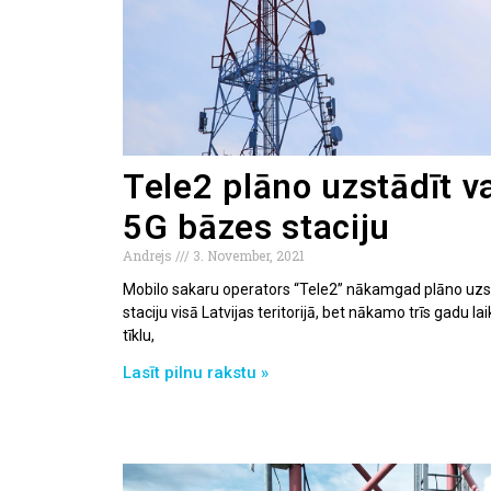
Tele2 plāno uzstādīt v
5G bāzes staciju
Andrejs
3. November, 2021
Mobilo sakaru operators “Tele2” nākamgad plāno uzs
staciju visā Latvijas teritorijā, bet nākamo trīs gadu
tīklu,
Lasīt pilnu rakstu »