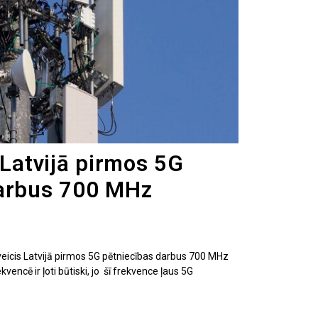
 Latvijā pirmos 5G
darbus 700 MHz
veicis Latvijā pirmos 5G pētniecības darbus 700 MHz
vencē ir ļoti būtiski, jo šī frekvence ļaus 5G