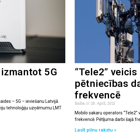
k izmantot 5G
“Tele2” veicis
pētniecības 
frekvencē
ides – 5G – ieviešanu Latvijā.
Baiba
28. April, 2021
vāciju tehnoloģiju uzņēmumu LMT
Mobilo sakaru operators “Tele2” 
frekvencē. Pētījuma darbi šajā frek
Lasīt pilnu rakstu »