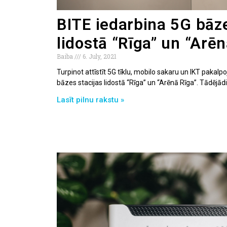
BITE iedarbina 5G bāze
lidostā “Rīga” un “Arēn
Baiba
6. July, 2021
Turpinot attīstīt 5G tīklu, mobilo sakaru un IKT pakal
bāzes stacijas lidostā “Rīga” un “Arēnā Rīga”. Tādējādi
Lasīt pilnu rakstu »