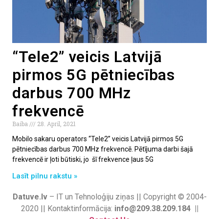
“Tele2” veicis Latvijā
pirmos 5G pētniecības
darbus 700 MHz
frekvencē
Baiba
28. April, 2021
Mobilo sakaru operators “Tele2” veicis Latvijā pirmos 5G
pētniecības darbus 700 MHz frekvencē. Pētījuma darbi šajā
frekvencē ir ļoti būtiski, jo šī frekvence ļaus 5G
Lasīt pilnu rakstu »
Datuve.lv
– IT un Tehnoloģiju ziņas || Copyright © 2004-
2020 || Kontaktinformācija:
info@209.38.209.184 ||