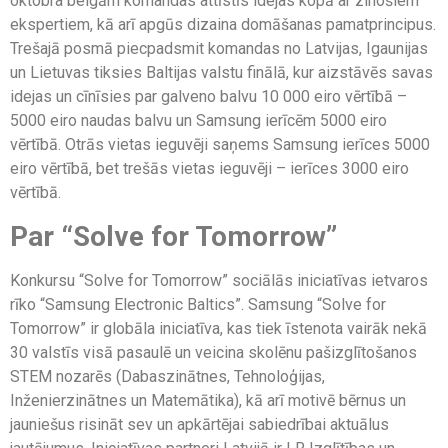
oktobra beigām komandas attīstīs idejas kopā ar zinošiem
ekspertiem, kā arī apgūs dizaina domāšanas pamatprincipus.
Trešajā posmā piecpadsmit komandas no Latvijas, Igaunijas
un Lietuvas tiksies Baltijas valstu finālā, kur aizstāvēs savas
idejas un cīnīsies par galveno balvu 10 000 eiro vērtībā –
5000 eiro naudas balvu un Samsung ierīcēm 5000 eiro
vērtībā. Otrās vietas ieguvēji saņems Samsung ierīces 5000
eiro vērtībā, bet trešās vietas ieguvēji – ierīces 3000 eiro
vērtībā.
Par “Solve for Tomorrow”
Konkursu “Solve for Tomorrow” sociālās iniciatīvas ietvaros
rīko “Samsung Electronic Baltics”. Samsung “Solve for
Tomorrow” ir globāla iniciatīva, kas tiek īstenota vairāk nekā
30 valstīs visā pasaulē un veicina skolēnu pašizglītošanos
STEM nozarēs (Dabaszinātnes, Tehnoloģijas,
Inženierzinātnes un Matemātika), kā arī motivē bērnus un
jauniešus risināt sev un apkārtējai sabiedrībai aktuālus