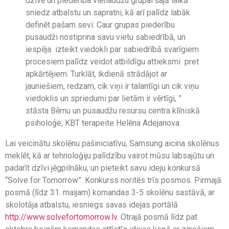
dzīvē un piederība vienaudžu grupai šajā laikā
sniedz atbalstu un sapratni, kā arī palīdz labāk
definēt pašam sevi. Caur grupas piederību
pusaudži nostiprina savu vietu sabiedrībā, un
iespēja izteikt viedokli par sabiedrībā svarīgiem
procesiem palīdz veidot atbildīgu attieksmi pret
apkārtējiem. Turklāt, ikdienā strādājot ar
jauniešiem, redzam, cik viņi ir talantīgi un cik viņu
viedoklis un spriedumi par lietām ir vērtīgi, ”
stāsta Bērnu un pusaudžu resursu centra klīniskā
psiholoģe, KBT terapeite Helēna Adejanova.
Lai veicinātu skolēnu pašiniciatīvu, Samsung aicina skolēnus
meklēt, kā ar tehnoloģiju palīdzību vairot mūsu labsajūtu un
padarīt dzīvi jēgpilnāku, un pieteikt savu ideju konkursā
“Solve for Tomorrow”. Konkurss noritēs trīs posmos. Pirmajā
posmā (līdz 31. maijam) komandas 3-5 skolēnu sastāvā, ar
skolotāja atbalstu, iesniegs savas idejas portālā
http://www.solvefortomorrow.lv.
Otrajā posmā līdz pat