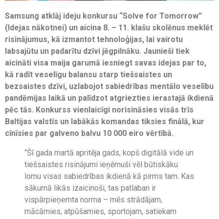
Samsung atklāj ideju konkursu “Solve for Tomorrow”
(Idejas nākotnei) un aicina 8. – 11. klašu skolēnus meklēt
risinājumus, kā izmantot tehnoloģijas, lai vairotu
labsajūtu un padarītu dzīvi jēgpilnāku. Jaunieši tiek
aicināti visa maija garumā iesniegt savas idejas par to,
kā radīt veselīgu balansu starp tiešsaistes un
bezsaistes dzīvi, uzlabojot sabiedrības mentālo veselību
pandēmijas laikā un palīdzot atgriezties ierastajā ikdienā
pēc tās. Konkurss vienlaicīgi norisināsies visās trīs
Baltijas valstīs un labākās komandas tiksies finālā, kur
cīnīsies par galveno balvu 10 000 eiro vērtībā.
“Šī gada martā apritēja gads, kopš digitālā vide un
tiešsaistes risinājumi ieņēmuši vēl būtiskāku
lomu visas sabiedrības ikdienā kā pirms tam. Kas
sākumā likās izaicinoši, tas patlaban ir
vispārpieņemta norma – mēs strādājam,
mācāmies, atpūšamies, sportojam, satiekam