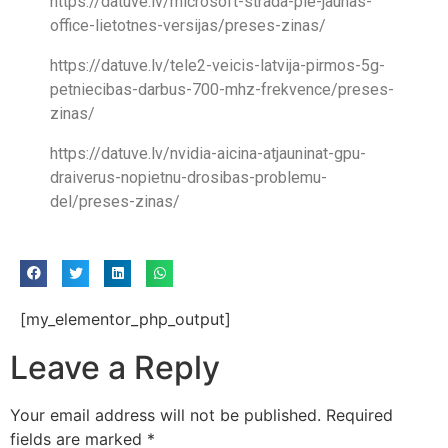
https://datuve.lv/microsoft-strada-pie-jaunas-
office-lietotnes-versijas/preses-zinas/
https://datuve.lv/tele2-veicis-latvija-pirmos-5g-
petniecibas-darbus-700-mhz-frekvence/preses-
zinas/
https://datuve.lv/nvidia-aicina-atjauninat-gpu-
draiverus-nopietnu-drosibas-problemu-
del/preses-zinas/
[my_elementor_php_output]
Leave a Reply
Your email address will not be published.
Required
fields are marked
*