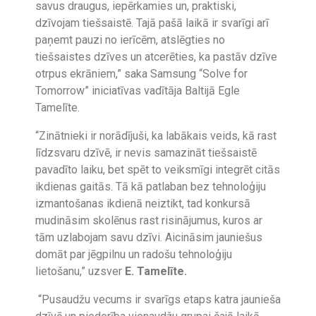
savus draugus, iepērkamies un, praktiski,
dzīvojam tiešsaistē. Tajā pašā laikā ir svarīgi arī
paņemt pauzi no ierīcēm, atslēgties no
tiešsaistes dzīves un atcerēties, ka pastāv dzīve
otrpus ekrāniem,” saka
Samsung “Solve for
Tomorrow” iniciatīvas vadītāja Baltijā Egle
Tamelīte.
“Zinātnieki ir norādījuši, ka labākais veids, kā rast
līdzsvaru dzīvē, ir nevis samazināt tiešsaistē
pavadīto laiku, bet spēt to veiksmīgi integrēt citās
ikdienas gaitās. Tā kā patlaban bez tehnoloģiju
izmantošanas ikdienā neiztikt, tad konkursā
mudināsim skolēnus rast risinājumus, kuros ar
tām uzlabojam savu dzīvi. Aicināsim jauniešus
domāt par jēgpilnu un radošu tehnoloģiju
lietošanu,” uzsver
E. Tamelīte.
“Pusaudžu vecums ir svarīgs etaps katra jaunieša