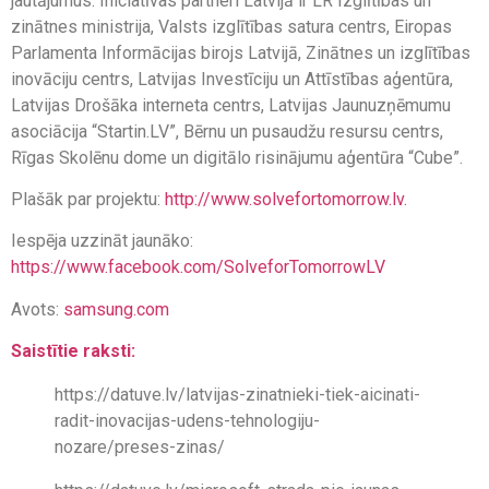
jautājumus. Iniciatīvas partneri Latvijā ir LR Izglītības un
zinātnes ministrija, Valsts izglītības satura centrs, Eiropas
Parlamenta Informācijas birojs Latvijā, Zinātnes un izglītības
inovāciju centrs, Latvijas Investīciju un Attīstības aģentūra,
Latvijas Drošāka interneta centrs, Latvijas Jaunuzņēmumu
asociācija “Startin.LV”, Bērnu un pusaudžu resursu centrs,
Rīgas Skolēnu dome un digitālo risinājumu aģentūra “Cube”.
Plašāk par projektu:
http://www.solvefortomorrow.lv.
Iespēja uzzināt jaunāko:
https://www.facebook.com/SolveforTomorrowLV
Avots:
samsung.com
Saistītie raksti:
https://datuve.lv/latvijas-zinatnieki-tiek-aicinati-
radit-inovacijas-udens-tehnologiju-
nozare/preses-zinas/