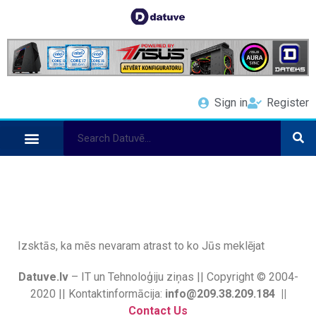
Sign in
Register
Izsktās, ka mēs nevaram atrast to ko Jūs meklējat
Datuve.lv
– IT un Tehnoloģiju ziņas || Copyright © 2004-
2020 || Kontaktinformācija:
info@209.38.209.184 ||
Contact Us