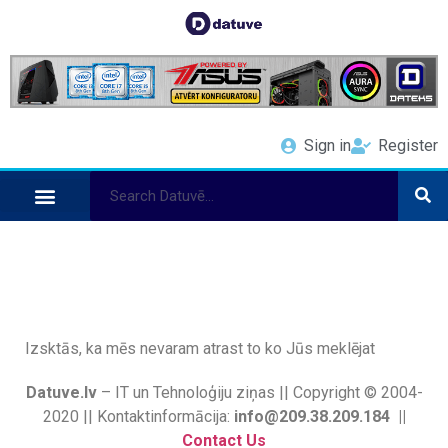
Sign in
Register
Izsktās, ka mēs nevaram atrast to ko Jūs meklējat
Datuve.lv
– IT un Tehnoloģiju ziņas || Copyright © 2004-
2020 || Kontaktinformācija:
info@209.38.209.184 ||
Contact Us