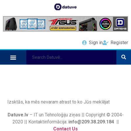
Sign in
Register
Izsktās, ka mēs nevaram atrast to ko Jūs meklējat
Datuve.lv
– IT un Tehnoloģiju ziņas || Copyright © 2004-
2020 || Kontaktinformācija:
info@209.38.209.184 ||
Contact Us