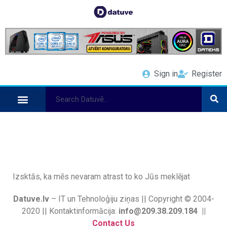
Sign in
Register
Izsktās, ka mēs nevaram atrast to ko Jūs meklējat
Datuve.lv
– IT un Tehnoloģiju ziņas || Copyright © 2004-
2020 || Kontaktinformācija:
info@209.38.209.184 ||
Contact Us