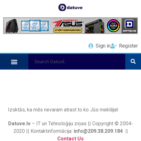
Sign in
Register
Izsktās, ka mēs nevaram atrast to ko Jūs meklējat
Datuve.lv
– IT un Tehnoloģiju ziņas || Copyright © 2004-
2020 || Kontaktinformācija:
info@209.38.209.184 ||
Contact Us