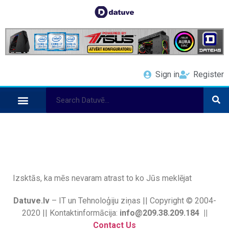
Sign in
Register
Izsktās, ka mēs nevaram atrast to ko Jūs meklējat
Datuve.lv
– IT un Tehnoloģiju ziņas || Copyright © 2004-
2020 || Kontaktinformācija:
info@209.38.209.184 ||
Contact Us