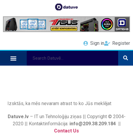
Sign in
Register
Izsktās, ka mēs nevaram atrast to ko Jūs meklējat
Datuve.lv
– IT un Tehnoloģiju ziņas || Copyright © 2004-
2020 || Kontaktinformācija:
info@209.38.209.184 ||
Contact Us