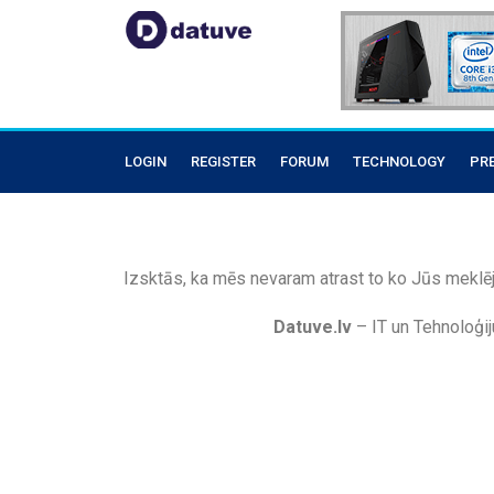
LOGIN
REGISTER
FORUM
TECHNOLOGY
PR
Izsktās, ka mēs nevaram atrast to ko Jūs meklēj
Datuve.lv
– IT un Tehnoloģij