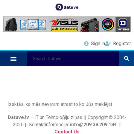
Sign in
Register
Izsktās, ka mēs nevaram atrast to ko Jūs meklējat
Datuve.lv
– IT un Tehnoloģiju ziņas || Copyright © 2004-
2020 || Kontaktinformācija:
info@209.38.209.184 ||
Contact Us