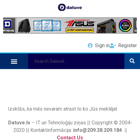
Sign in
Register
Izsktās, ka mēs nevaram atrast to ko Jūs meklējat
Datuve.lv
– IT un Tehnoloģiju ziņas || Copyright © 2004-
2020 || Kontaktinformācija:
info@209.38.209.184 ||
Contact Us