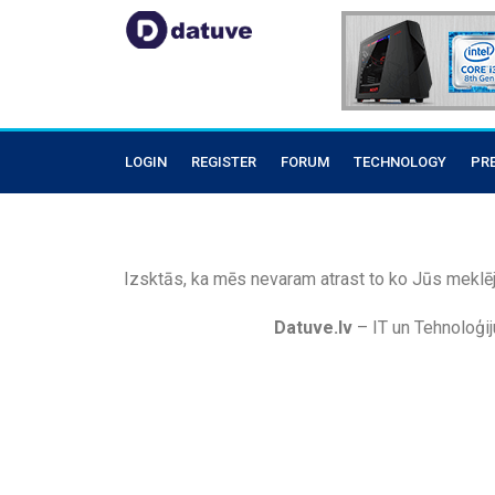
LOGIN
REGISTER
FORUM
TECHNOLOGY
PR
Izsktās, ka mēs nevaram atrast to ko Jūs meklēj
Datuve.lv
– IT un Tehnoloģij