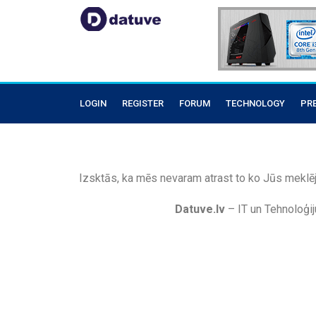
LOGIN
REGISTER
FORUM
TECHNOLOGY
PR
Izsktās, ka mēs nevaram atrast to ko Jūs meklēj
Datuve.lv
– IT un Tehnoloģij