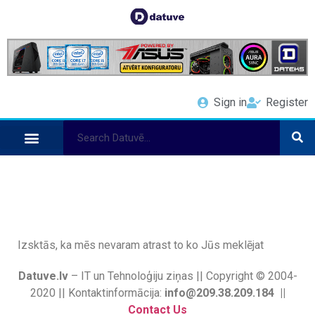
Sign in
Register
Izsktās, ka mēs nevaram atrast to ko Jūs meklējat
Datuve.lv
– IT un Tehnoloģiju ziņas || Copyright © 2004-
2020 || Kontaktinformācija:
info@209.38.209.184 ||
Contact Us