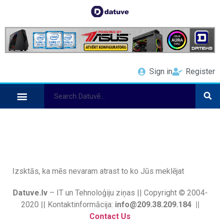
Sign in
Register
Izsktās, ka mēs nevaram atrast to ko Jūs meklējat
Datuve.lv
– IT un Tehnoloģiju ziņas || Copyright © 2004-
2020 || Kontaktinformācija:
info@209.38.209.184 ||
Contact Us