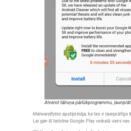
Atverot tālruņa pārlūkprogrammu, ļaunprā
MalwareBytes
apstiprināja, ka tas ir ļaunprātīg
Lai gan šī lietotne Google Play veikalā vairs nav 