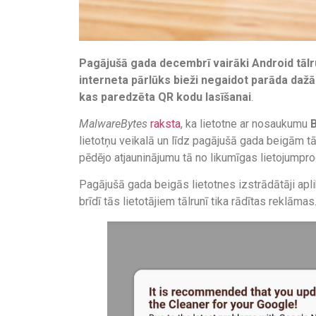
Pagājušā gada decembrī vairāki Android tālru
interneta pārlūks bieži negaidot parāda dažād
kas paredzēta QR kodu lasīšanai
.
MalwareBytes
raksta
, ka lietotne ar nosaukumu
lietotņu veikalā un līdz pagājušā gada beigām tā 
pēdējo atjauninājumu tā no likumīgas lietojump
Pagājušā gada beigās lietotnes izstrādātāji apli
brīdī tās lietotājiem tālrunī tika rādītas reklāmas