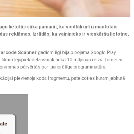
ņu lietotāji sāka pamanīt, ka viedtālrunī izmantotais
as reklāmas. Izrādās, ka vaininieks ir vienkārša lietotne,
Barcode Scanner
gadiem ilgi bija pieejama Google Play
tikusi lejupielādēta vairāk nekā 10 miljonus reižu. Tomēr ar
rogrammas pārvērtās par ļaunprātīgu programmatūru.
kācijai pievienoja koda fragmentu, pateicoties kuram jebkurā
.