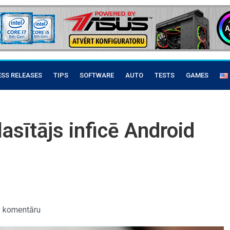
ESS RELEASES
TIPS
SOFTWARE
AUTO
TESTS
GAMES
asītājs inficē Android
 komentāru