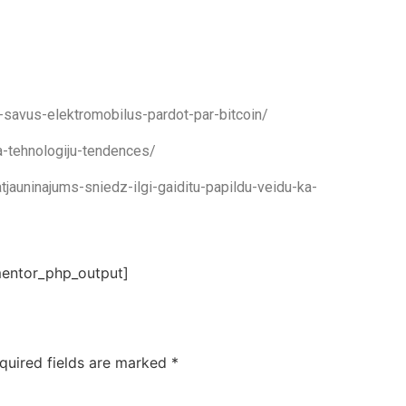
-savus-elektromobilus-pardot-par-bitcoin/
a-tehnologiju-tendences/
tjauninajums-sniedz-ilgi-gaiditu-papildu-veidu-ka-
entor_php_output]
quired fields are marked
*