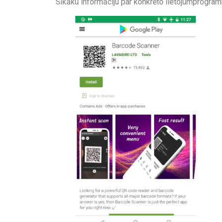
Sīkāku informāciju par konkrēto lietojumprog