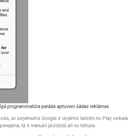
tīgā programmatūra parāda aptuveni šādas reklāmas
s kods, un uzņēmums Google ir izņēmis lietotni no Play veikala.
pieejama, tā ir manuāli jāizdzēš arī no tālruņa.