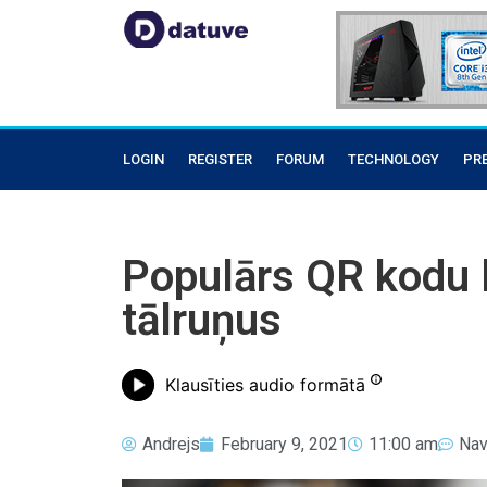
LOGIN
REGISTER
FORUM
TECHNOLOGY
PR
Populārs QR kodu l
tālruņus
Klausīties audio formātā
Andrejs
February 9, 2021
11:00 am
Nav