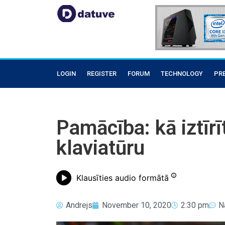
LOGIN
REGISTER
FORUM
TECHNOLOGY
PR
Pamācība: kā iztīrī
klaviatūru
Klausīties audio formātā
Andrejs
November 10, 2020
2:30 pm
N