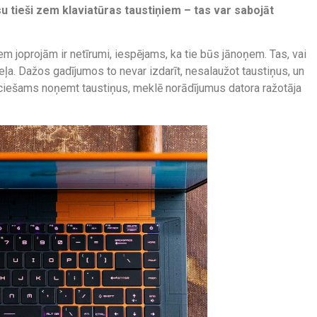
su tieši zem
klaviatūras taustiņiem – tas var sabojāt
em joprojām ir netīrumi, iespējams, ka tie būs jānoņem. Tas, vai
eļa. Dažos gadījumos to nevar izdarīt, nesalaužot taustiņus, un
eciešams noņemt taustiņus, meklē norādījumus datora ražotāja