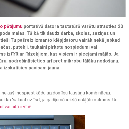
o pētījumu
portatīvā datora
tastatūrā varētu atrasties 20
 poda malas. Tā kā tik daudz darba, skolas, saziņas un
 tieši Tu pašreiz izmanto klēpjdatoru vairāk nekā jebkad
pačas, putekļi, taukaini pirkstu nospiedumi vai
s iztīrīt ar līdzekļiem, kas visiem ir pieejami mājās. Ja
iatūru, nodrošināsieties arī pret mikrobu tālāku nodošanu.
a izskatīsies pavisam jauna.
s nejauši nospiest kādu aizdomīgu taustiņu kombināciju.
aut ko ‘salaist uz īso’, ja gadījumā iekšā nokļūtu mitrums. Un
 vai citā ierīcē
.