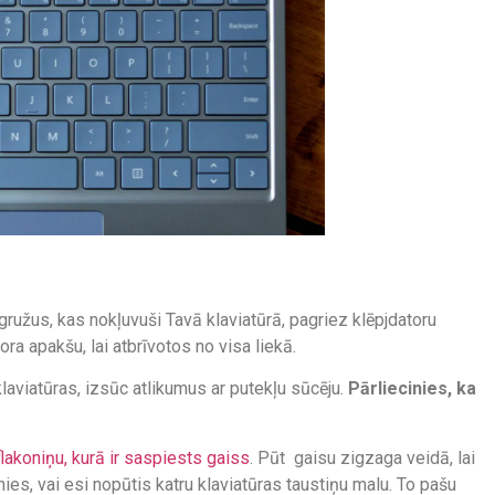
 gružus, kas nokļuvuši Tavā klaviatūrā, pagriez klēpjdatoru
tora apakšu, lai atbrīvotos no visa liekā.
klaviatūras, izsūc atlikumus ar putekļu sūcēju.
Pārliecinies, ka
flakoniņu, kurā ir saspiests gaiss
. Pūt gaisu zigzaga veidā, lai
nies, vai esi nopūtis katru klaviatūras taustiņu malu. To pašu