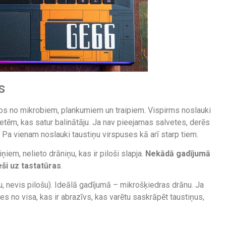
s
otos no mikrobiem, plankumiem un traipiem. Vispirms noslauki
lvetēm, kas satur balinātāju. Ja nav pieejamas salvetes, derēs
 Pa vienam noslauki taustiņu virspuses kā arī starp tiem.
iem, nelieto drāniņu, kas ir piloši slapja.
Nekādā gadījumā
eši uz tastatūras
.
ru, nevis pilošu). Ideālā gadījumā – mikrošķiedras drānu. Ja
ies no visa, kas ir abrazīvs, kas varētu saskrāpēt taustiņus,