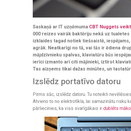
Saskaņā ar IT uzņēmuma
CBT Nuggets veikt
000 reizes vairāk baktēriju nekā uz tualetes
izklaides tagad notiek tiešsaistē, iespējams,
agrāk. Neatkarīgi no tā, vai tās ir ēdiena dru
mājdzīvnieku spalvas, klaviatūru būs iespējam
ierīci izmanto arī citi mājinieki, iztīrot klav
Tas aizņems tikai dažas minūtes, un tastatūr
Izslēdz portatīvo datoru
Pirms sāc, izslēdz datoru. Tu noteikti nevēlēsie
Atvieno to no elektrotīkla, lai samazinātu risku k
pārliecinies, ka viss svarīgākais ir
dublēts mākonī