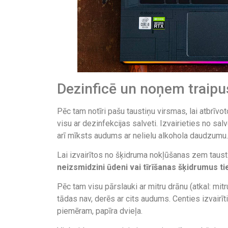
Dezinficē un noņem traipu
Pēc tam notīri pašu taustiņu virsmas, lai atbrīv
visu ar dezinfekcijas salveti. Izvairieties no sa
arī mīksts audums ar nelielu alkohola daudzumu.
Lai izvairītos no šķidruma nokļūšanas zem taustiņ
neizsmidzini ūdeni vai tīrīšanas šķidrumus ti
Pēc tam visu pārslauki ar mitru drānu (atkal: mit
tādas nav, derēs ar cits audums. Centies izvairīt
piemēram, papīra dvieļa.