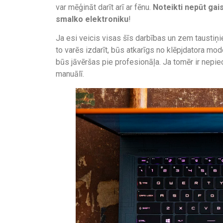
var mēģināt darīt arī ar fēnu.
Noteikti nepūt gai
smalko elektroniku
!
Ja esi veicis visas šīs darbības un zem taustiņi
to varēs izdarīt, būs atkarīgs no klēpjdatora mod
būs jāvēršas pie profesionāļa. Ja tomēr ir nepi
manuālī.