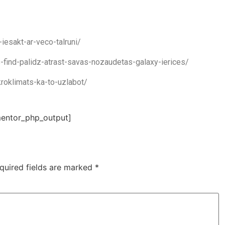
iesakt-ar-veco-talruni/
s-find-palidz-atrast-savas-nozaudetas-galaxy-ierices/
kroklimats-ka-to-uzlabot/
entor_php_output]
quired fields are marked
*