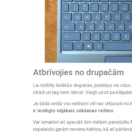
Atbrīvojies no drupačām
Lai notīrītu lielākās drupačas, putekļus vai citus
otrādi un ļauj tiem izkrist. Viegli uzsit pa klēpjda
Ja šādā veidā visi netīrumi vēl nav izkļuvuši no 
ir ieslēgts vājākais sūkšanas režīms
.
Var izmantot arī speciāli šim mērķim paredzētu
nepalaistu garām nevienu kaktiņu, kā arī pārlieci