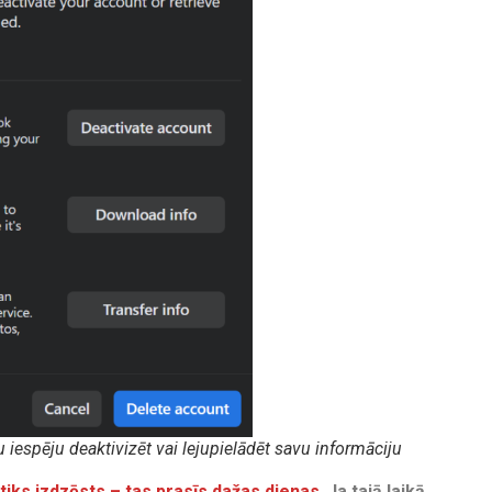
iespēju deaktivizēt vai lejupielādēt savu informāciju
iks izdzēsts – tas prasīs dažas dienas
.
Ja tajā laikā