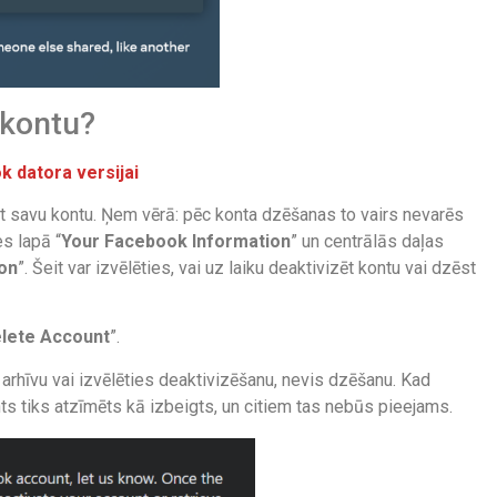
 kontu?
k datora versijai
t savu kontu. Ņem vērā: pēc konta dzēšanas to vairs nevarēs
es lapā “
Your Facebook Information
” un centrālās daļas
ion
”. Šeit var izvēlēties, vai uz laiku deaktivizēt kontu vai dzēst
lete Account
”.
u arhīvu vai izvēlēties deaktivizēšanu, nevis dzēšanu. Kad
nts tiks atzīmēts kā izbeigts, un citiem tas nebūs pieejams.