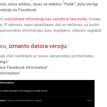
zēs visus attēlus, ziņas un ieliktos “Patīk”, būtu vērtīgi
ormāciju no Facebook.
rīz
visa būtiskā informācija, kas saistīta ar tavu kontu
, tostarp
ure, IP adreses, sejas atpazīšanas dati un reklāmas, uz kurām
s personiskās informācijas, kuru, iespējams, vēlēsies saglabāt
īvu,
izmanto datora versiju
:
ajā stūrī noklikšķini uz savas samazinātās profila bildes.
ings
”.
our Facebook Information
”.
Information
”.