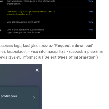
ecošais logs, kurā jānospiež uz “
Request a download
“.
ēlies lejupielādēt – visu informāciju, kas Facebook ir pieejama
tevis izvēlētu informāciju (“
Select types of information
“).