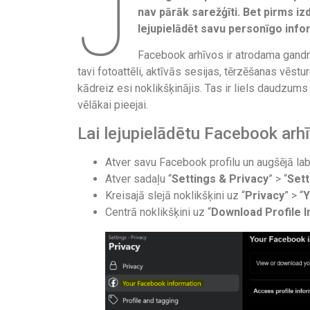
J
nav pārāk sarežģīti. Bet pirms izd
lejupielādēt savu personīgo inf
Facebook arhīvos ir atrodama gand
tavi fotoattēli, aktīvās sesijas, tērzēšanas vēst
kādreiz esi noklikšķinājis. Tas ir liels daudzum
vēlākai pieejai.
Lai lejupielādētu Facebook arh
Atver savu Facebook profilu un augšējā lab
Atver sadaļu “
Settings & Privacy
” > “
Sett
Kreisajā slejā noklikšķini uz “
Privacy
” > “
Y
Centrā noklikšķini uz “
Download Profile 