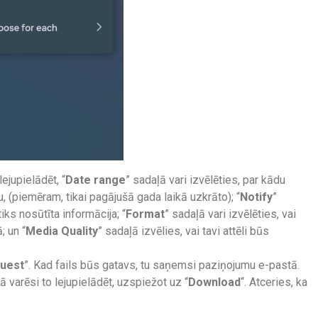
ejupielādēt, “
Date range
” sadaļā vari izvēlēties, par kādu
u, (piemēram, tikai pagājušā gada laikā uzkrāto); “
Notify
”
iks nosūtīta informācija; “
Format
” sadaļā vari izvēlēties, vai
 un “
Media Quality
” sadaļā izvēlies, vai tavi attēli būs
quest
”. Kad fails būs gatavs, tu saņemsi paziņojumu e-pastā.
 varēsi to lejupielādēt, uzspiežot uz “
Download
“. Atceries, ka