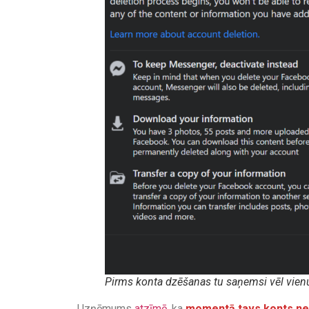
Pirms konta dzēšanas tu saņemsi vēl vienu 
Uzņēmums
atzīmē
, ka
momentā tavs konts net