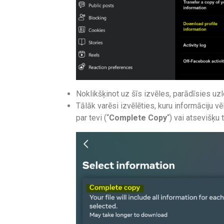
Noklikšķinot uz šīs izvēles, parādīsies uzl
Tālāk varēsi izvēlēties, kuru informāciju v
par tevi (“
Complete Copy
“) vai atsevišķu 