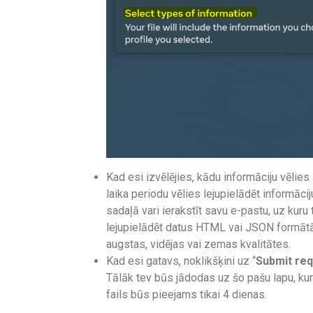
Kad esi izvēlējies, kādu informāciju vēlies l
laika periodu vēlies lejupielādēt informācij
sadaļā vari ierakstīt savu e-pastu, uz kuru t
lejupielādēt datus HTML vai JSON formātā;
augstas, vidējas vai zemas kvalitātes.
Kad esi gatavs, noklikšķini uz “
Submit re
Tālāk tev būs jādodas uz šo pašu lapu, kurā
fails būs pieejams tikai 4 dienas.