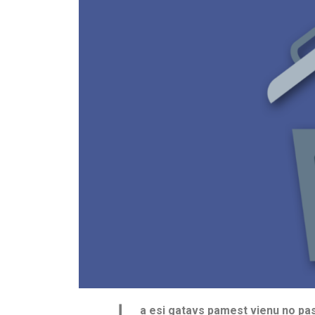
a esi gatavs pamest vienu no pas