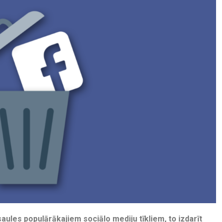
aules populārākajiem sociālo mediju tīkliem, to izdarīt