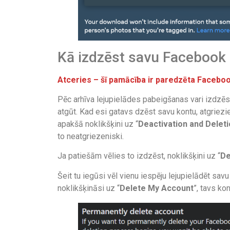
Kā izdzēst savu Facebook
Atceries – šī pamācība ir paredzēta Faceboo
Pēc arhīva lejupielādes pabeigšanas vari izdzēs
atgūt. Kad esi gatavs dzēst savu kontu, atgriezi
apakšā noklikšķini uz “
Deactivation and Delet
to neatgriezeniski.
Ja patiešām vēlies to izdzēst, noklikšķini uz “
De
Šeit tu iegūsi vēl vienu iespēju lejupielādēt sav
noklikšķināsi uz “
Delete My Account
”, tavs ko