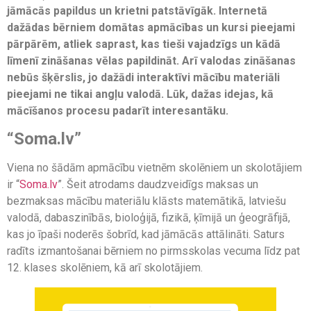
jāmācās papildus un krietni patstāvīgāk. Internetā
dažādas bērniem domātas apmācības un kursi pieejami
pārpārēm, atliek saprast, kas tieši vajadzīgs un kādā
līmenī zināšanas vēlas papildināt. Arī valodas zināšanas
nebūs šķērslis, jo dažādi interaktīvi mācību materiāli
pieejami ne tikai angļu valodā. Lūk, dažas idejas, kā
mācīšanos procesu padarīt interesantāku.
“Soma.lv”
Viena no šādām apmācību vietnēm skolēniem un skolotājiem
ir “
Soma.lv
”. Šeit atrodams daudzveidīgs maksas un
bezmaksas mācību materiālu klāsts matemātikā, latviešu
valodā, dabaszinībās, bioloģijā, fizikā, ķīmijā un ģeogrāfijā,
kas jo īpaši noderēs šobrīd, kad jāmācās attālināti. Saturs
radīts izmantošanai bērniem no pirmsskolas vecuma līdz pat
12. klases skolēniem, kā arī skolotājiem.