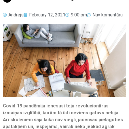
Andrejs
February 12, 2021
9:00 pm
Nav komentāru
Covid-19 pandēmija ienesusi teju revolucionāras
izmaiņas izglītībā, kurām tā īsti neviens gatavs nebija.
Arī skolēniem šajā laikā nav viegli, jācenšas pielāgoties
apstākļiem un, iespējams, vairāk nekā jebkad agrāk