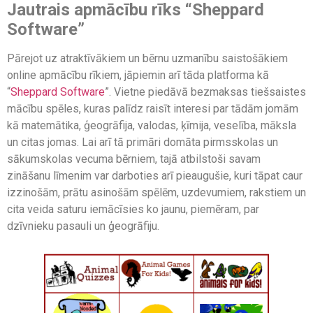
Jautrais apmācību rīks “Sheppard
Software”
Pārejot uz atraktīvākiem un bērnu uzmanību saistošākiem
online apmācību rīkiem, jāpiemin arī tāda platforma kā
“
Sheppard Software
”. Vietne piedāvā bezmaksas tiešsaistes
mācību spēles, kuras palīdz raisīt interesi par tādām jomām
kā matemātika, ģeogrāfija, valodas, ķīmija, veselība, māksla
un citas jomas. Lai arī tā primāri domāta pirmsskolas un
sākumskolas vecuma bērniem, tajā atbilstoši savam
zināšanu līmenim var darboties arī pieaugušie, kuri tāpat caur
izzinošām, prātu asinošām spēlēm, uzdevumiem, rakstiem un
cita veida saturu iemācīsies ko jaunu, piemēram, par
dzīvnieku pasauli un ģeogrāfiju.