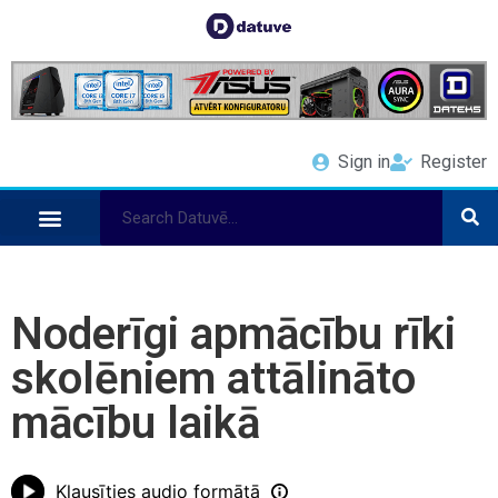
Sign in
Register
Noderīgi apmācību rīki
skolēniem attālināto
mācību laikā
Klausīties audio formātā