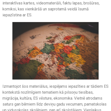
interaktīvas kartes, videomateriāli, faktu lapas, brošūras,
komiksi, kas vienkāršā un saprotamā veidā īsumā
iepazīstina ar ES.
Izmantojot šos materiālus, iespējams iepazīties ar tādiem ES
kontekstā nozīmīgiem tematiem kā pilsoņu tiesības,
migrācija, kultūra, ES vēsture, ekonomika. Vietnē atrodams
saturs gan bērniem līdz deviņu gadu vecumam, pamatskolas
un vidusskolas skolēniem, gan arī skolotājiem. Vienlaikus