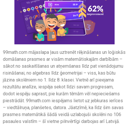
99math.com mājaslapa ļaus uztrenēt rēķināšanas un loģiskās
domāšanas prasmes ar visām matemātiskajām darbībām –
sākot no saskaitīšanas un atņemšanas līdz pat vienādojumu
risināšanai, no algebras līdz ģeometrijai – viss, kas būtu
jāzina skolēniem no 1. līdz 8. klasei. Vietnē arī pieejama
rezultātu analīze, iespēja sekot līdzi savam progresam,
dodot iespēju saprast, pie kurām tēmām vēl nepieciešams
piestrādāt. 99math.com iespējams lietot uz jebkuras ierīces
– viedtālruņa, planšetes, datora. Jāatzīmē, ka līdz šim savas
prasmes matemātikā šādā veidā uzlabojuši skolēni no 106
pasaules valstīm – šī vietne pilnvērtīgi darbojas arī Latvijā.