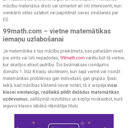
mācību materiālus droši var izmantot arī citi interesenti, kuri
vienkārši vēlas uzlabot vai papildināt savas zināšanas par
ES.
99math.com – vietne matemātikas
iemaņu uzlabošanai
Ja matemātika ir tas mācību priekšmets, kas patiešām neiet
pie sirds vai īsti nepadodas,
99math.com
varētu būt tā vietne,
kur skaitļos atrast jautrību. Šis bezmaksas risinājums
domāts 1. līdz 8.klašu skolēniem, kuri šajā vietnē var risināt
matemātikas problēmas gan individuāli, gan grupās. Īpaši
laikā, kad mācības klātienē nevar notikt, tā ir iespēja
visai
klasei vienlaicīgi, reāllaikā pildīt dažādus matemātikas
uzdevumus
, salīdzināt rezultātus un kopīgi noskaidrot, kurš
ieguvis klases labākā rēķinātāja titulu.