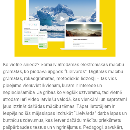
Ko vietne sniedz? Soma.lv atrodamas elektroniskas mācību
grāmatas, ko piedāvā apgāds “Lielvārds”. Digitālas mācību
grāmatas, rokasgrāmatas, metodiskie līdzekļi – tas viss
pieejams vienuviet ikvienam, kuram ir interese un
nepieciešamība. Ja gribas ko vieglāk uztveramu, tad vietnē
atrodami arī video latviešu valodā, kas vienkārši un saprotami
ļaus izzināt dažādas mācību tēmas. Tāpat lietotājiem ir
iespēja no šīs mājaslapas izdrukāt “Lielvārds” darba lapas un
burtnīcu uzdevumus, kas ietver dažādu mācību priekšmetu
pašpārbaudes testus un vingrinājumus. Pedagogi, savukārt,