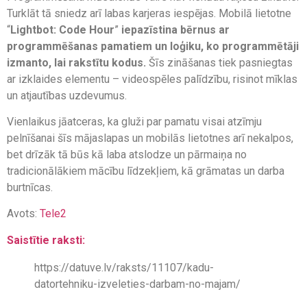
Turklāt tā sniedz arī labas karjeras iespējas. Mobilā lietotne
“
Lightbot: Code Hour
”
iepazīstina bērnus ar
programmēšanas pamatiem un loģiku, ko programmētāji
izmanto, lai rakstītu kodus.
Šīs zināšanas tiek pasniegtas
ar izklaides elementu – videospēles palīdzību, risinot mīklas
un atjautības uzdevumus.
Vienlaikus jāatceras, ka gluži par pamatu visai atzīmju
pelnīšanai šīs mājaslapas un mobilās lietotnes arī nekalpos,
bet drīzāk tā būs kā laba atslodze un pārmaiņa no
tradicionālākiem mācību līdzekļiem, kā grāmatas un darba
burtnīcas.
Avots:
Tele2
Saistītie raksti:
https://datuve.lv/raksts/11107/kadu-
datortehniku-izveleties-darbam-no-majam/