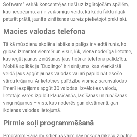
Software” vairāk koncentrējas tieši uz izglītojošām spēlēm,
kas, iespējams, arī ir veiksmīgs veids, kā kādu faktu ilgāk
paturēt prātā, jaunās zināšanas uzreiz pielietojot praktiski.
Mācies valodas telefonā
Tā kā mūsdienu skolēna labākais palīgs ir viedtālrunis, ko
gribas izmantot vienmēr un visur, lūk, viena noderīga lietotne,
kas iegūt jaunas zināšanas ļaus tieši ar telefona palīdzību.
Mobilā aplikācija “Duolingo” ir risinājums, kas vienkāršā
veidā ļaus apgūt jaunas valodas vai arī papildināt esošo
vārdu krājumu. Ar lietotnes palīdzību vismaz sarunvalodas
līmenī iespējams apgūt 30 valodas. Izvēloties valodu,
lietotājs varēs izpildīt klausīšanās, lasīšanas un runāšanas
vingrinājumus – viss, kas noderēs gan eksāmenā, gan
ikdienas valodas lietojumā.
Pirmie soļi programmēšanā
Programmēšana mūsdienās vairs nav nekāda raķešu zinātne.