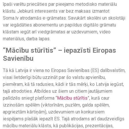
īpaši varētu priecāties par pieejamo metodisko materiālu
klāstu. Jebkurš interesents var bez maksas izmantot
Soma.lv atrodamās e-grāmatas. Savukārt skolēni un skolotāji
var iegādāties abonementu un papildus digitālo grāmatu
klāstam iegūt arī viedgrāmatas ar uzdevumiem, video
materiālus, darba lapas.
“
Mācību stūrītis” – iepazīsti Eiropas
Savienību
Tā kā Latvija ir viena no Eiropas Savienības (ES) dalībvalstīm,
visai lietderīgi būtu uzzināt par šo valstu apvienību,
piemēram, kā tā radusies, kādi ir tās mērķi, ko Latvija iegūst,
tajā atrodoties. Atbildes uz šiem un citiem jautājumiem
palīdzēs sniegt platforma “
Mācību stūrītis
”, kurā caur
izzinošām spēlēm (viktorīnām, puzlēm, galda spēlēm,
apgrieztām kārtiņām), uzdevumiem un konkursiem
iespējams plašāk iepazīt ES. Tajā atrodams arī daudzveidīgs
mācību materiālu klāsts, kā publikācijas, prezentācijas,