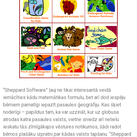
“Sheppard Software” ļauj ne tikai interesantā veidā
iemācīties kādu matemātikas formulu, bet arī dod iespēju
bērniem pamatīgi iepazīt pasaules ģeogrāfiju. Kas šķiet
noderīgi – papildus tam, ka var uzzināt, kur uz globusa
atrodas katra pasaules valsts, vietne sniedz arī nelielu
ieskatu tās zīmīgākajos vēstures notikumos, šādi radot
bērnos plašāku izpratni par kādas valsts tapšanu. “Sheppard