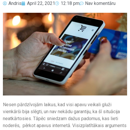
Andris
April 22, 2021
12:18 pm
Nav komentāru
Nesen pārdzīvojām laikus, kad visi apavu veikali gluži
vienkārši bija slēgti, un nav nekādu garantiju, ka šī situācija
neatkārtosies. Tāpēc sniedzam dažus padomus, kas lieti
noderēs, pērkot apavus internetā. Visizplatītākais arguments