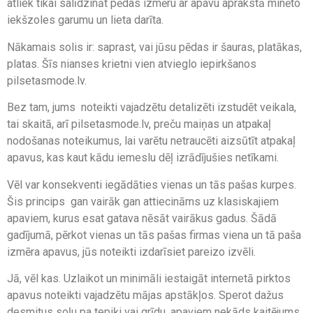
atliek tikai salīdzināt pēdas izmēru ar apavu aprakstā minēto
iekšzoles garumu un lieta darīta.
Nākamais solis ir: saprast, vai jūsu pēdas ir šauras, platākas,
platas. Šīs nianses krietni vien atvieglo iepirkšanos
pilsetasmode.lv.
Bez tam, jums noteikti vajadzētu detalizēti izstudēt veikala,
tai skaitā, arī pilsetasmode.lv, preču maiņas un atpakaļ
nodošanas noteikumus, lai varētu netraucēti aizsūtīt atpakaļ
apavus, kas kaut kādu iemeslu dēļ izrādījušies netīkami.
Vēl var konsekventi iegādāties vienas un tās pašas kurpes.
Šis princips gan vairāk gan attiecināms uz klasiskajiem
apaviem, kurus esat gatava nēsāt vairākus gadus. Šādā
gadījumā, pērkot vienas un tās pašas firmas viena un tā paša
izmēra apavus, jūs noteikti izdarīsiet pareizo izvēli.
Jā, vēl kas. Uzlaikot un minimāli iestaigāt internetā pirktos
apavus noteikti vajadzētu mājas apstākļos. Sperot dažus
desmitus soļu pa tepiķi vai grīdu, apaviem nekāds kaitējums