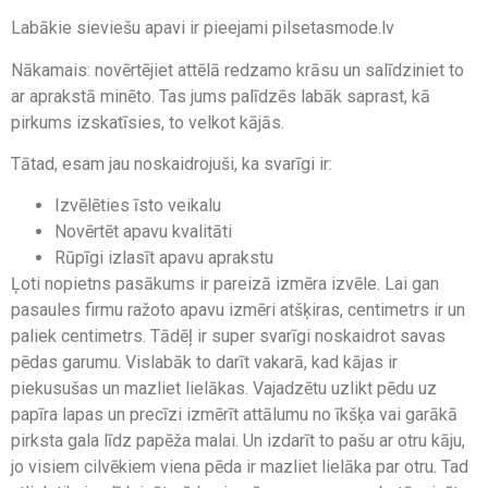
Labākie sieviešu apavi ir pieejami pilsetasmode.lv
Nākamais: novērtējiet attēlā redzamo krāsu un salīdziniet to
ar aprakstā minēto. Tas jums palīdzēs labāk saprast, kā
pirkums izskatīsies, to velkot kājās.
Tātad, esam jau noskaidrojuši, ka svarīgi ir:
Izvēlēties īsto veikalu
Novērtēt apavu kvalitāti
Rūpīgi izlasīt apavu aprakstu
Ļoti nopietns pasākums ir pareizā izmēra izvēle. Lai gan
pasaules firmu ražoto apavu izmēri atšķiras, centimetrs ir un
paliek centimetrs. Tādēļ ir super svarīgi noskaidrot savas
pēdas garumu. Vislabāk to darīt vakarā, kad kājas ir
piekusušas un mazliet lielākas. Vajadzētu uzlikt pēdu uz
papīra lapas un precīzi izmērīt attālumu no īkšķa vai garākā
pirksta gala līdz papēža malai. Un izdarīt to pašu ar otru kāju,
jo visiem cilvēkiem viena pēda ir mazliet lielāka par otru. Tad