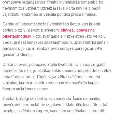
pret apavu iegādāšanos tīmeklī ir vienkāršā patiesība, ka
nevaram tos uzmērīt. Uzreiz jāsaka, ka tā nav liela bēda –
vajadzētu iepazīties ar veikala politiku preces maiņai.
Derētu arī iegaumēt dažas vienkāršas lietas, kas krietni
atvieglo dzīvi, pērkot, piemēram,
sieviešu apavus no
pilsetasmode.lv
. Pats svarīgākais ir izvēlēties īsto veikalu.
Tādēļ, ja esat nonākuši pilsetasmode.lv, uzskatiet, ka jums ir
paveicies, jo šis ir labākās e-komercijas paraugs ar 99%
gandarītu klientu.
Otrkārt, novērtējiet apavu attēlu kvalitāti. Tā ir vissvarīgākā
iepirkšanās daļa, jo labākas bildes sniedz iespēju detalizētāk
iepazīties ar preci. Tāpēc vajadzētu izvēlēties interneta
veikalus, kuros ir skaidri redzamas vismazākās kurpju
šņores un krāsas nianses.
Treškārt, rūpīgi izlasiet apavu aprakstu. Īpašu uzmanību
pievērsiet tam, no kā tie izgatavoti. Materiālu kvalitāte ir ļoti
svarīga, izvēloties kurpes, sandales un zābakus internetā.