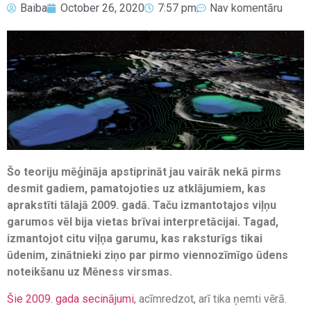
Baiba
October 26, 2020
7:57 pm
Nav komentāru
Šo teoriju mēģināja apstiprināt jau vairāk nekā pirms
desmit gadiem, pamatojoties uz atklājumiem, kas
aprakstīti tālajā 2009. gadā. Taču izmantotajos viļņu
garumos vēl bija vietas brīvai interpretācijai. Tagad,
izmantojot citu viļņa garumu, kas raksturīgs tikai
ūdenim, zinātnieki ziņo par pirmo viennozīmīgo ūdens
noteikšanu uz Mēness virsmas.
Šie
2009. gada
secinājumi
, acīmredzot, arī tika ņemti vērā.