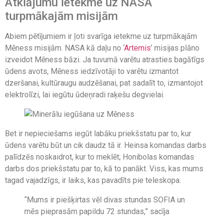
Atklājumu ietekme uz NASA
turpmākajām misijām
Abiem pētījumiem ir ļoti svarīga ietekme uz turpmākajām
Mēness misijām. NASA kā daļu no ‘
Artemis
’ misijas plāno
izveidot Mēness bāzi. Ja tuvumā varētu atrasties bagātīgs
ūdens avots, Mēness iedzīvotāji to varētu izmantot
dzeršanai, kultūraugu audzēšanai, pat sadalīt to, izmantojot
elektrolīzi, lai iegūtu ūdeņradi raķešu degvielai.
Bet ir nepieciešams iegūt labāku priekšstatu par to, kur
ūdens varētu būt un cik daudz tā ir. Heinsa komandas darbs
palīdzēs noskaidrot, kur to meklēt; Honibolas komandas
darbs dos priekšstatu par to, kā to panākt. Viss, kas mums
tagad vajadzīgs, ir laiks, kas pavadīts pie teleskopa.
“Mums ir piešķirtas vēl divas stundas SOFIA un
mēs pieprasām papildu 72 stundas,” sacīja