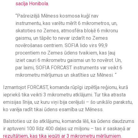
sacīja Honibola
.
“Pašreizējā Mēness kosmosa kuģī nav
instrumentu, kas varētu mērīt 6 mikrometros, un,
skatoties no Zemes, atmosfēra bloķē 6 mikronu
gaismu, un tāpēc to nevar izdarīt no Zemes
novērošanas centriem. SOFIA lido virs 99,9
procentiem no Zemes ūdens tvaikiem, kas ļauj
iziet cauri 6 mikrometru gaismai un to novērot. Un,
par laimi, SOFIA FORCAST instruments var veikt 6
mikrometru mērījumus un skatīties uz Mēnesi. “
Izmantojot FORCAST, komanda rūpīgi izpētīja reģionu, kurā
iepriekš tika veikti 3 mikrometru atklājumi. Tur tika atrasta
emisijas līnija, uz kuru viņi bija cerējuši – šo unikālo parakstu,
ko varēja radīt tikai ūdens esamība uz Mēness.
Balstoties uz šo atklājumu, komanda lēš, ka ūdens daudzums
ir aptuveni 100 līdz 400 daļas uz miljonu – tas ir saskaņā ar
rezultātiem, kas tika iegūti ar 3 mikrometru mērījumiem
.