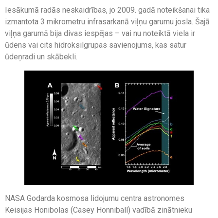
Iesākumā radās neskaidrības, jo 2009. gadā noteikšanai tika
izmantota 3 mikrometru infrasarkanā viļņu garumu josla. Šajā
viļņa garumā bija divas iespējas – vai nu noteiktā viela ir
ūdens vai cits hidroksilgrupas savienojums, kas satur
ūdeņradi un skābekli.
NASA Godarda kosmosa lidojumu centra astronomes
Keisijas Honibolas (Casey Honniball) vadībā zinātnieku