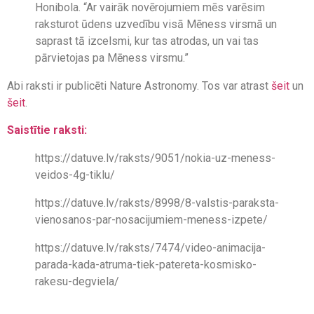
Honibola. “Ar vairāk novērojumiem mēs varēsim
raksturot ūdens uzvedību visā Mēness virsmā un
saprast tā izcelsmi, kur tas atrodas, un vai tas
pārvietojas pa Mēness virsmu.”
Abi raksti ir publicēti Nature Astronomy. Tos var atrast
šeit
un
šeit
.
Saistītie raksti:
https://datuve.lv/raksts/9051/nokia-uz-meness-
veidos-4g-tiklu/
https://datuve.lv/raksts/8998/8-valstis-paraksta-
vienosanos-par-nosacijumiem-meness-izpete/
https://datuve.lv/raksts/7474/video-animacija-
parada-kada-atruma-tiek-patereta-kosmisko-
rakesu-degviela/