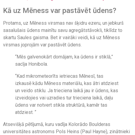
Kā uz Mēness var pastāvēt ūdens?
Protams, uz Mēness virsmas nav šķidru ezeru, un jebkurš
sasalušais ūdens mainītu savu agregātstāvokli, tiklīdz to
skartu Saules gaisma. Bet ir vairāki veidi, kā uz Mēness
virsmas joprojām var pastāvēt ūdens.
“Mēs galvenokārt domājam, ka ūdens ir stiklā,”
sacīja Honibola.
“Kad mikrometeorīts ietriecas Mēnesī, tas
izkausē kādu Mēness materiālu, kas ātri atdziest
un veido stiklu. Ja trieciena laikā jau ir ūdens, kas
izveidojies vai uzradies tur trieciena laikā, daļu
ūdens var notvert stikla struktūrā, kamēr tas
atdziest. “
Atsevišķā pētījumā, kuru vadīja Kolorādo Boulderas
universitātes astronoms Pols Heins (Paul Hayne), zinātnieki