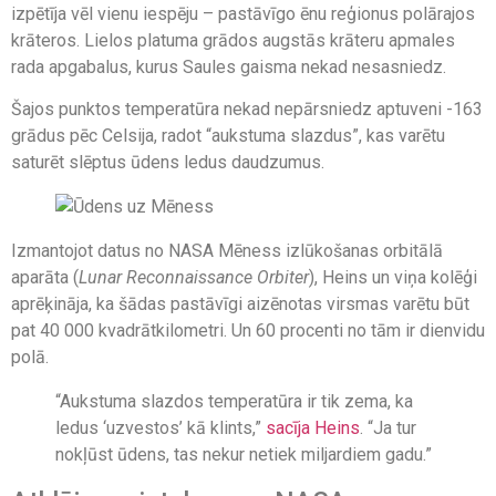
izpētīja vēl vienu iespēju – pastāvīgo ēnu reģionus polārajos
krāteros. Lielos platuma grādos augstās krāteru apmales
rada apgabalus, kurus Saules gaisma nekad nesasniedz.
Šajos punktos temperatūra nekad nepārsniedz aptuveni -163
grādus pēc Celsija, radot “aukstuma slazdus”, kas varētu
saturēt slēptus ūdens ledus daudzumus.
Izmantojot datus no NASA Mēness izlūkošanas orbitālā
aparāta (
Lunar Reconnaissance Orbiter
), Heins un viņa kolēģi
aprēķināja, ka šādas pastāvīgi aizēnotas virsmas varētu būt
pat 40 000 kvadrātkilometri. Un 60 procenti no tām ir dienvidu
polā.
“Aukstuma slazdos temperatūra ir tik zema, ka
ledus ‘uzvestos’ kā klints,”
sacīja Heins
. “Ja tur
nokļūst ūdens, tas nekur netiek miljardiem gadu.”