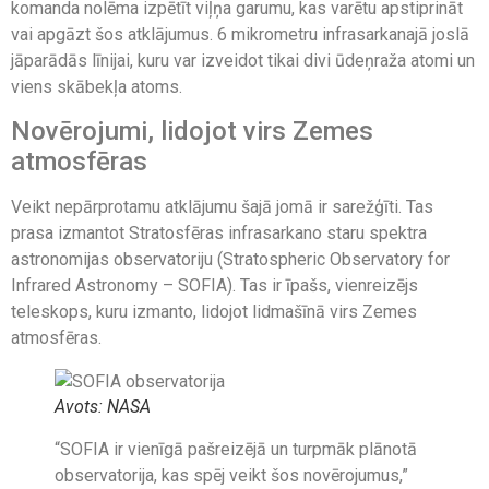
komanda nolēma izpētīt viļņa garumu, kas varētu apstiprināt
vai apgāzt šos atklājumus. 6 mikrometru infrasarkanajā joslā
jāparādās līnijai, kuru var izveidot tikai divi ūdeņraža atomi un
viens skābekļa atoms.
Novērojumi, lidojot virs Zemes
atmosfēras
Veikt nepārprotamu atklājumu šajā jomā ir sarežģīti. Tas
prasa izmantot Stratosfēras infrasarkano staru spektra
astronomijas observatoriju (Stratospheric Observatory for
Infrared Astronomy – SOFIA). Tas ir īpašs, vienreizējs
teleskops, kuru izmanto, lidojot lidmašīnā virs Zemes
atmosfēras.
Avots: NASA
“SOFIA ir vienīgā pašreizējā un turpmāk plānotā
observatorija, kas spēj veikt šos novērojumus,”