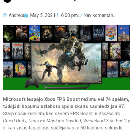
Andrejs
May 5, 2021
6:00 pm
Nav komentāru
Microsoft iespējo Xbox FPS Boost režīmu vēl 74 spēlēm,
tādējādi kopumā uzlaboto spēļu skaits sasniedz jau 97.
Starp nosaukumiem, kas saņem FPS Boost, ir
Assassin’s
Creed Unity
,
Deus Ex Mankind Divided
,
Wasteland 3
un
Far Cry
5
, kas visas tagad būs spēlējamas ar 60 kadriem sekundē.