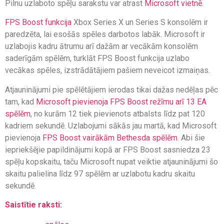
Pilnu uzlaboto spēļu sarakstu var atrast
Microsoft vietnē
.
FPS Boost funkcija
Xbox Series X un Series S konsolēm ir
paredzēta, lai esošās spēles darbotos labāk. Microsoft ir
uzlabojis kadru ātrumu arī dažām ar vecākām konsolēm
saderīgām spēlēm, turklāt FPS Boost funkcija uzlabo
vecākas spēles, izstrādātājiem pašiem neveicot izmaiņas.
Atjauninājumi pie spēlētājiem ierodas tikai dažas nedēļas pēc
tam, kad
Microsoft pievienoja FPS Boost režīmu arī 13 EA
spēlēm
, no kurām 12 tiek pievienots atbalsts līdz pat 120
kadriem sekundē. Uzlabojumi sākās jau martā, kad Microsoft
pievienoja
FPS Boost vairākām Bethesda spēlēm
. Abi šie
iepriekšējie papildinājumi kopā ar FPS Boost sasniedza 23
spēļu kopskaitu, taču Microsoft nupat veiktie atjauninājumi šo
skaitu palielina līdz 97 spēlēm ar uzlabotu kadru skaitu
sekundē.
Saistītie raksti: