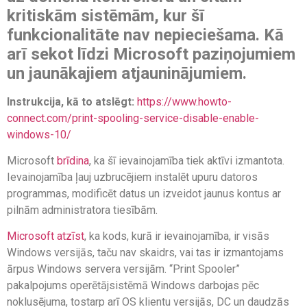
kritiskām sistēmām, kur šī
funkcionalitāte nav nepieciešama. Kā
arī sekot līdzi Microsoft paziņojumiem
un jaunākajiem atjauninājumiem.
Instrukcija, kā to atslēgt:
https://www.howto-
connect.com/print-spooling-service-disable-enable-
windows-10/
Microsoft
brīdina
, ka šī ievainojamība tiek aktīvi izmantota.
Ievainojamība ļauj uzbrucējiem instalēt upuru datoros
programmas, modificēt datus un izveidot jaunus kontus ar
pilnām administratora tiesībām.
Microsoft atzīst
, ka kods, kurā ir ievainojamība, ir visās
Windows versijās, taču nav skaidrs, vai tas ir izmantojams
ārpus Windows servera versijām. “Print Spooler”
pakalpojums operētājsistēmā Windows darbojas pēc
noklusējuma, tostarp arī OS klientu versijās, DC un daudzās