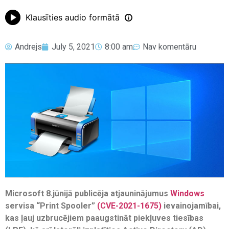
Klausīties audio formātā
Andrejs
July 5, 2021
8:00 am
Nav komentāru
Microsoft 8.jūnijā publicēja atjauninājumus
Windows
servisa “Print Spooler”
(CVE-2021-1675)
ievainojamībai,
kas ļauj uzbrucējiem paaugstināt piekļuves tiesības