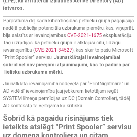
(LPE), kā arī laterāli izplatīties Active Directory (AD)
ietvaros.
Pārpratuma dēļ kāda kiberdrošības pētnieku grupa pagājušajā
nedēļā publicēja potenciāla uzbrukuma piemēru, kas, viņuprāt,
bija saistīts ar ievainojamības
CVE-2021-1675
ekspluatāciju.
Taču izrādījās, ka pētnieku grupa ir atklājusi citu, līdzīgu
ievainojamību (
CVE-2021-34527
), kas skar to pašu Microsoft
“Print Spooler” servisu.
Jaunatklātajai ievainojamībai
šobrīd vēl nav pieejami atjauninājumi, kas to padara par
lielisku uzbrukuma mērķi.
Jaunatklātā ievainojamība nodēvēta par “PrintNightmare” un
AD vidē šī ievainojamība ļauj jebkuram lietotājam iegūt
SYSTEM līmeņa permīcijas uz DC (Domain Controller), tādēļ
AD kontekstā tā vērtējama kā kritiska.
Šobrīd kā pagaidu risinājums tiek
ieteikts atslēgt “Print Spooler” servisu
uz domēna kontroliera un citām