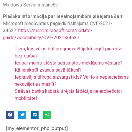
Windows Server instancēs.
Plašāka informācija par ievainojamībām pieejama šeit:
Microsoft piedāvātais pagaidu risinājums CVE-2021-
34527:
https://msrc.microsoft.com/update-
guide/vulnerability/CVE-2021-34527
Tiem, kas vēlas būt programmētāji: kā iegūt pieredzi
bez darba?
Ko par mums stāsta tiešsaistes meklējumu vēsture?
Kā ierakstīt zvanus savā tālrunī?
Ieplaisājis tālruņa aizsargstikls? Vai to ir nepieciešams
nekavējoties mainīt?
Strāvas banka kabatā: ārējais lādētājs neierobežotai
mobilitātei
[my_elementor_php_output]