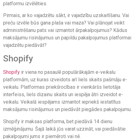
platformu izvēlēties.
Pirmais, ar ko vajadzētu sākt, ir vajadzību uzskaitīšanu. Vai
preču izvēle būs gana plaša vai maza? Vai plānojat veikt
administrēšanu pats vai izmantot ārpakalpojumus? Kādus
maksājumu risinājumus un papildu pakalpojumus platformai
vajadzētu piedāvāt?
Shopify
Shopify
ir viena no pasaulē populārākajām e-veikalu
platformām, uz kuras izveidots arī liels skaits pašmāju e-
veikalu. Platformas priekšrocības ir vienkāršs lietotāja
interfeiss, liels dizainu skaits un iespēja ātri izveidot e-
veikalu. Veikalā iespējams izmantot iepriekš iestatītus
maksājumu risinājumus un piedāvāt piegādes pakalpojumu.
Shopify ir maksas platforma, bet piedāvā 14 dienu
izmēģinājumu. Šajā laikā jūs varat uzzināt, vai piedāvātie
pakalpojumi jums ir piemēroti vai nē.