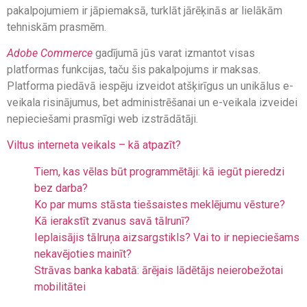
pakalpojumiem ir jāpiemaksā, turklāt jārēķinās ar lielākām
tehniskām prasmēm.
Adobe Commerce
gadījumā jūs varat izmantot visas
platformas funkcijas, taču šis pakalpojums ir maksas.
Platforma piedāvā iespēju izveidot atšķirīgus un unikālus e-
veikala risinājumus, bet administrēšanai un e-veikala izveidei
nepieciešami prasmīgi web izstrādātāji.
Viltus interneta veikals – kā atpazīt?
Tiem, kas vēlas būt programmētāji: kā iegūt pieredzi
bez darba?
Ko par mums stāsta tiešsaistes meklējumu vēsture?
Kā ierakstīt zvanus savā tālrunī?
Ieplaisājis tālruņa aizsargstikls? Vai to ir nepieciešams
nekavējoties mainīt?
Strāvas banka kabatā: ārējais lādētājs neierobežotai
mobilitātei