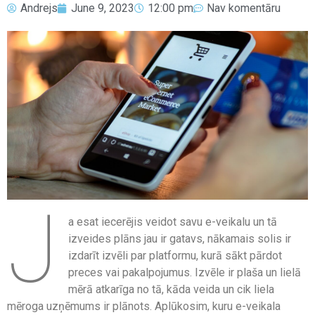
Andrejs
June 9, 2023
12:00 pm
Nav komentāru
J
a esat iecerējis veidot savu e-veikalu un tā
izveides plāns jau ir gatavs, nākamais solis ir
izdarīt izvēli par platformu, kurā sākt pārdot
preces vai pakalpojumus. Izvēle ir plaša un lielā
mērā atkarīga no tā, kāda veida un cik liela
mēroga uzņēmums ir plānots. Aplūkosim, kuru e-veikala