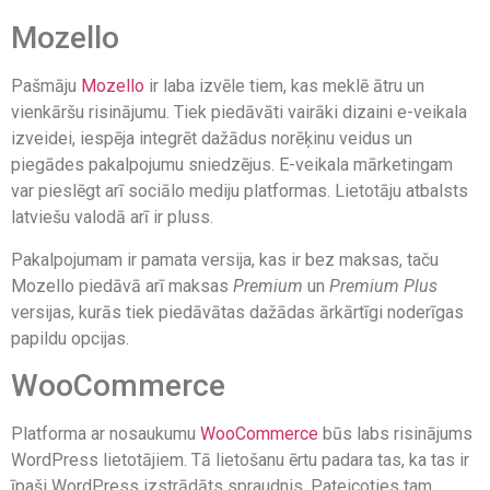
Mozello
Pašmāju
Mozello
ir laba izvēle tiem, kas meklē ātru un
vienkāršu risinājumu. Tiek piedāvāti vairāki dizaini e-veikala
izveidei, iespēja integrēt dažādus norēķinu veidus un
piegādes pakalpojumu sniedzējus. E-veikala mārketingam
var pieslēgt arī sociālo mediju platformas. Lietotāju atbalsts
latviešu valodā arī ir pluss.
Pakalpojumam ir pamata versija, kas ir bez maksas, taču
Mozello piedāvā arī maksas
Premium
un
Premium Plus
versijas, kurās tiek piedāvātas dažādas ārkārtīgi noderīgas
papildu opcijas.
WooCommerce
Platforma ar nosaukumu
WooCommerce
būs labs risinājums
WordPress lietotājiem. Tā lietošanu ērtu padara tas, ka tas ir
īpaši WordPress izstrādāts spraudnis. Pateicoties tam,