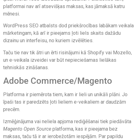
platformai nav arī atsevišķas maksas, kas jāmaksā katru
mēnesi.
WordPress SEO atbalsts dod priekšrocības labākam veikala
mārketingam, kā arī ir pieejams ļoti liels skaits dažādu
dizainu un interfeisu, no kuriem izvēlēties.
Taču tie nav tik ātri un ērti risinājumi kā Shopify vai Mozello,
un e-veikala izveidei var būt nepieciešamas lielākas
tehniskās zināšanas.
Adobe Commerce/Magento
Platforma ir piemērota tiem, kam ir lieli un unikāli plāni. Jo
īpaši tas ir paredzēts ļoti lieliem e-veikaliem ar daudzām
precēm.
Izmēģinājuma vai neliela apjoma rediģēšanai tiek piedāvāta
Magento Open Source
platforma, kas ir pieejama bez
maksas, taču tā ir ar ierobežotām iespējām. Par papildu