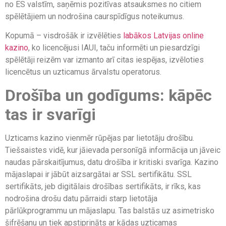
no ES valstīm, saņēmis pozitīvas atsauksmes no citiem
spēlētājiem un nodrošina caurspīdīgus noteikumus.
Kopumā – visdrošāk ir izvēlēties
labākos Latvijas online
kazino
, ko licencējusi IAUI, taču informēti un piesardzīgi
spēlētāji reizēm var izmanto arī citas iespējas, izvēloties
licencētus un uzticamus ārvalstu operatorus.
Drošība un godīgums: kāpēc
tas ir svarīgi
Uzticams kazino vienmēr rūpējas par lietotāju drošību.
Tiešsaistes vidē, kur jāievada personīgā informācija un jāveic
naudas pārskaitījumus, datu drošība ir kritiski svarīga. Kazino
mājaslapai ir jābūt aizsargātai ar SSL sertifikātu. SSL
sertifikāts, jeb digitālais drošības sertifikāts, ir rīks, kas
nodrošina drošu datu pārraidi starp lietotāja
pārlūkprogrammu un mājaslapu. Tas balstās uz asimetrisko
šifrēšanu un tiek apstiprināts ar kādas uzticamas