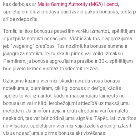
kas darbojas ar
Malta Gaming Authority (MGA) licenci
,
spēlētājiem bieži piedāvā daudzveidīgākus bonusus, tostarp
arī bezdepozīta.
Tomēr, lai šos bonusus patiešām varētu izmantot, spēlētājam
ir jāizpilda noteikti nosacījumi. Visbiežāk tās ir apgrozījuma
jeb “wagering” prasības. Tas nozīmē, ka bonusa summa ir
jāapgroza noteiktu reižu skaitu pirms var veikt izmaksu.
Piemēram, ja bonusa apgrozījuma prasība ir 30x, spēlētājam
būs jāveic likmes vismaz trīsdesmit reizes.
Uzticams kazino vienmēr skaidri norāda visus bonusu
noteikumus, piemēram, cik ilgi bonuss ir derīgs, kādās
spēlēs to var izmantot, kāds ir maksimālais laimests no
bonusa un vai ir kādi ierobežojumi attiecībā uz maksājumu
metodēm. Ja šī informācija ir grūti atrodama vai formulēta
neskaidri, tas var būt brīdinājuma signāls. Tāpēc, lai izvairītos
no vilšanās, spēlētājiem vienmēr vajadzētu uzmanīgi izlasīt
visus nosacījumus pirms bonusa aktivizēšanas.