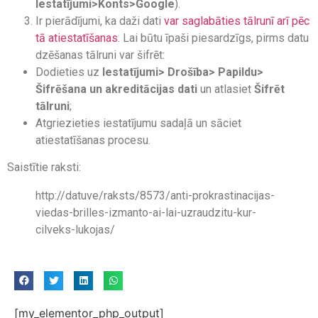
Iestatījumi>Konts>Google
).
Ir pierādījumi, ka daži dati
var saglabāties tālrunī arī pēc
tā atiestatīšanas
. Lai būtu īpaši piesardzīgs, pirms datu
dzēšanas tālruni var šifrēt:
Dodieties uz
Iestatījumi> Drošība> Papildu>
Šifrēšana un akreditācijas dati
un atlasiet
Šifrēt
tālruni
;
Atgriezieties iestatījumu sadaļā un sāciet
atiestatīšanas procesu.
Saistītie raksti:
http://datuve/raksts/8573/anti-prokrastinacijas-
viedas-brilles-izmanto-ai-lai-uzraudzitu-kur-
cilveks-lukojas/
[my_elementor_php_output]