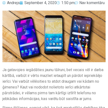
Andrejs
September 4, 2020
1:50 pm
Nav komentāru
Ja gatavojies iegādāties jaunu tālruni, bet vecais vēl ir darba
kārtībā, varbūt ir vērts mazliet ietaupīt un pārdot iepriekšējo
ierīci. Vai varbūt vēlēsities to atdot draugam vai kādam no
ģimenes? Kaut vai nododot nolietoto ierīci atkārtotai
pārstrādei, ir vēlams pirms tam kārtīgi iztīrīt telefonu no
jebkādas informācijas, kas varētu būt saistīta ar jums.
Pirms tīrīšanas, ņemiet vērā, ka šeit aprakstītās darbības tika