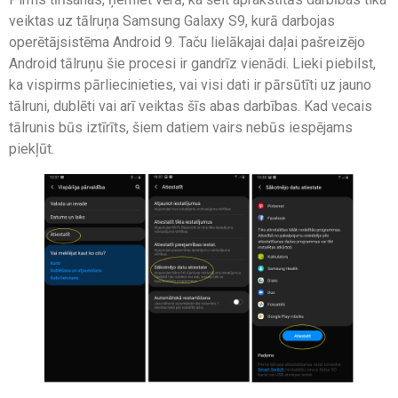
veiktas uz tālruņa Samsung Galaxy S9, kurā darbojas
operētājsistēma Android 9. Taču lielākajai daļai pašreizējo
Android tālruņu šie procesi ir gandrīz vienādi. Lieki piebilst,
ka vispirms pārliecinieties, vai visi dati ir pārsūtīti uz jauno
tālruni, dublēti vai arī veiktas šīs abas darbības. Kad vecais
tālrunis būs iztīrīts, šiem datiem vairs nebūs iespējams
piekļūt.