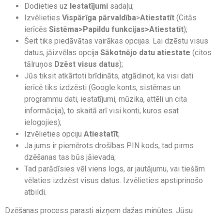
Dodieties uz
Iestatījumi
sadaļu;
Izvēlieties
Vispārīga pārvaldība
>
Atiestatīt
(Citās
ierīcēs
Sistēma>Papildu funkcijas>Atiestatīt
);
Šeit tiks piedāvātas vairākas opcijas. Lai dzēstu visus
datus, jāizvēlas opcija
Sākotnējo datu atiestate
(citos
tālruņos
Dzēst visus datus
);
Jūs tiksit atkārtoti brīdināts, atgādinot, ka visi dati
ierīcē tiks izdzēsti (Google konts, sistēmas un
programmu dati, iestatījumi, mūzika, attēli un cita
informācija), to skaitā arī visi konti, kuros esat
ielogojies);
Izvēlieties opciju
Atiestatīt
;
Ja jums ir piemērots drošības PIN kods, tad pirms
dzēšanas tas būs jāievada;
Tad parādīsies vēl viens logs, ar jautājumu, vai tiešām
vēlaties izdzēst visus datus. Izvēlieties apstiprinošo
atbildi.
Dzēšanas process parasti aizņem dažas minūtes. Jūsu