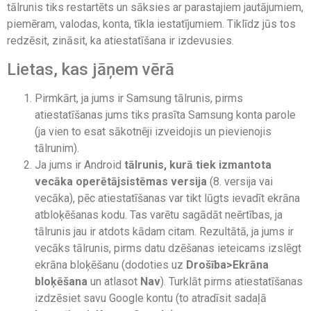
tālrunis tiks restartēts un sāksies ar parastajiem jautājumiem,
piemēram, valodas, konta, tīkla iestatījumiem. Tiklīdz jūs tos
redzēsit, zināsit, ka atiestatīšana ir izdevusies.
Lietas, kas jāņem vērā
Pirmkārt, ja jums ir Samsung tālrunis, pirms
atiestatīšanas jums tiks prasīta Samsung konta parole
(ja vien to esat sākotnēji izveidojis un pievienojis
tālrunim).
Ja jums ir Android
tālrunis, kurā tiek izmantota
vecāka operētājsistēmas versija
(8. versija vai
vecāka), pēc atiestatīšanas var tikt lūgts ievadīt ekrāna
atbloķēšanas kodu. Tas varētu sagādāt neērtības, ja
tālrunis jau ir atdots kādam citam. Rezultātā, ja jums ir
vecāks tālrunis, pirms datu dzēšanas ieteicams izslēgt
ekrāna bloķēšanu (dodoties uz
Drošība>Ekrāna
bloķēšana
un atlasot
Nav
). Turklāt pirms atiestatīšanas
izdzēsiet savu Google kontu (to atradīsit sadaļā