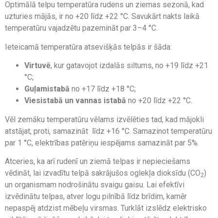
Optimālā telpu temperatūra rudens un ziemas sezonā, kad
uzturies mājās, ir no +20 līdz +22 °C. Savukārt nakts laikā
temperatūru vajadzētu pazemināt par 3–4 °C.
Ieteicamā temperatūra atsevišķās telpās ir šāda:
Virtuvē
, kur gatavojot izdalās siltums, no +19 līdz +21
°C;
Guļamistabā
no +17 līdz +18 °C;
Viesistabā un vannas istabā
no +20 līdz +22 °C.
Vēl zemāku temperatūru vēlams izvēlēties tad, kad mājokli
atstājat, proti, samazināt līdz +16 °C. Samazinot temperatūru
par 1 °C, elektrības patēriņu iespējams samazināt par 5%.
Atceries, ka arī rudenī un ziemā telpas ir nepieciešams
vēdināt, lai izvadītu telpā sakrājušos oglekļa dioksīdu (CO
)
2
un organismam nodrošinātu svaigu gaisu. Lai efektīvi
izvēdinātu telpas, atver logu pilnībā līdz brīdim, kamēr
nepaspēj atdzist mēbeļu virsmas. Turklāt izslēdz elektrisko