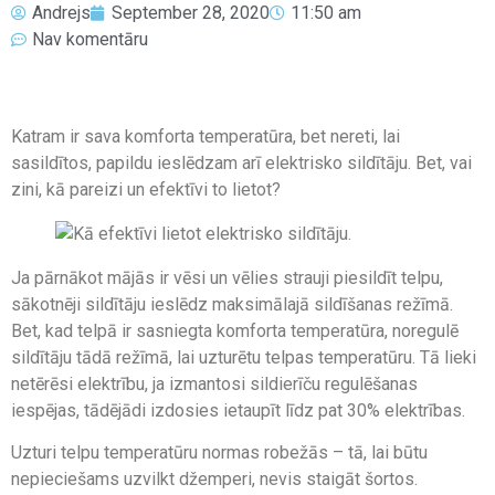
Andrejs
September 28, 2020
11:50 am
Nav komentāru
Katram ir sava komforta temperatūra, bet nereti, lai
sasildītos, papildu ieslēdzam arī elektrisko sildītāju. Bet, vai
zini, kā pareizi un efektīvi to lietot?
Ja pārnākot mājās ir vēsi un vēlies strauji piesildīt telpu,
sākotnēji sildītāju ieslēdz maksimālajā sildīšanas režīmā.
Bet, kad telpā ir sasniegta komforta temperatūra, noregulē
sildītāju tādā režīmā, lai uzturētu telpas temperatūru. Tā lieki
netērēsi elektrību, ja izmantosi sildierīču regulēšanas
iespējas, tādējādi izdosies ietaupīt līdz pat 30% elektrības.
Uzturi telpu temperatūru normas robežās – tā, lai būtu
nepieciešams uzvilkt džemperi, nevis staigāt šortos.