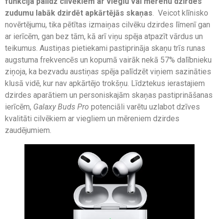
funkcija
palīdz cilvēkiem ar vieglu vai mērenu dzirdes
zudumu labāk dzirdēt apkārtējās skaņas
. Veicot klīnisko
novērtējumu, tika pētītas izmaiņas cilvēku dzirdes līmenī gan
ar ierīcēm, gan bez tām, kā arī viņu spēja atpazīt vārdus un
teikumus. Austiņas pietiekami pastiprināja skaņu trīs runas
augstuma frekvencēs un kopumā vairāk nekā 57% dalībnieku
ziņoja, ka bezvadu austiņa
s
spēja palīdzēt viņiem sazināties
klusā vidē, kur nav apkārtējo trokšņu. Līdztekus ierastajiem
dzirdes aparātiem un personiskajām skaņas pastiprināšanas
ierīcēm,
Galaxy Buds Pro
potenciāli varētu uzlabot dzīves
kvalitāti cilvēkiem ar viegliem un mēreniem dzirdes
zaudējumiem.