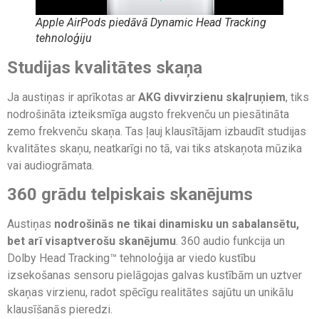
Apple AirPods piedāvā Dynamic Head Tracking
tehnoloģiju
Studijas kvalitātes skaņa
Ja austiņas ir aprīkotas ar
AKG divvirzienu skaļruņiem
, tiks
nodrošināta izteiksmīga augsto frekvenču un piesātināta
zemo frekvenču skaņa. Tas ļauj klausītājam izbaudīt studijas
kvalitātes skaņu, neatkarīgi no tā, vai tiks atskaņota mūzika
vai audiogrāmata.
360 grādu telpiskais skanējums
Austiņas
nodrošinās ne tikai dinamisku un sabalansētu,
bet arī visaptverošu skanējumu
. 360 audio funkcija un
Dolby Head Tracking™ tehnoloģija ar viedo kustību
izsekošanas sensoru pielāgojas galvas kustībām un uztver
skaņas virzienu, radot spēcīgu realitātes sajūtu un unikālu
klausīšanās pieredzi.