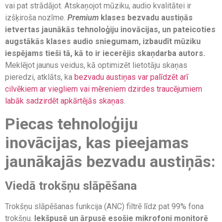
vai pat strādājot. Atskaņojot mūziku, audio kvalitātei ir
izšķiroša nozīme.
Premium
klases bezvadu austiņās
ietvertas jaunākās tehnoloģiju inovācijas, un pateicoties
augstākās klases audio sniegumam, izbaudīt mūziku
iespējams tieši tā, kā to ir iecerējis skaņdarba autors.
Meklējot jaunus veidus, kā optimizēt lietotāju skaņas
pieredzi, atklāts, ka
bezvadu austiņas var palīdzēt arī
cilvēkiem ar viegliem vai mēreniem dzirdes traucējumiem
labāk sadzirdēt apkārtējās skaņas
.
Piecas tehnoloģiju
inovācijas, kas pieejamas
jaunākajās bezvadu austiņās:
Viedā trokšņu slāpēšana
Trokšņu slāpēšanas funkcija (ANC) filtrē līdz pat 99% fona
trokšņu.
Iekšpusē un ārpusē esošie mikrofoni monitorē