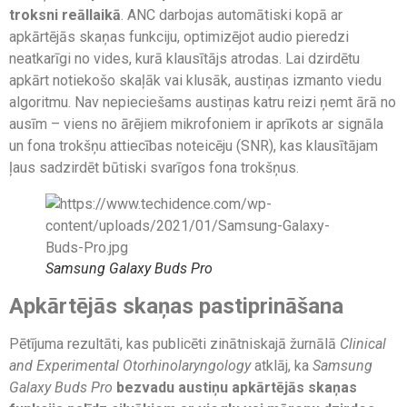
troksni reāllaikā
. ANC darbojas automātiski kopā ar
apkārtējās skaņas funkciju, optimizējot audio pieredzi
neatkarīgi no vides, kurā klausītājs atrodas. Lai dzirdētu
apkārt notiekošo skaļāk vai klusāk, austiņas izmanto viedu
algoritmu. Nav nepieciešams austiņas katru reizi ņemt ārā no
ausīm – viens no ārējiem mikrofoniem ir aprīkots ar signāla
un fona trokšņu attiecības noteicēju (SNR), kas klausītājam
ļaus sadzirdēt būtiski svarīgos fona trokšņus.
Samsung Galaxy Buds Pro
Apkārtējās skaņas pastiprināšana
Pētījuma rezultāti, kas publicēti zinātniskajā žurnālā
Clinical
and Experimental Otorhinolaryngology
atklāj, ka
Samsung
Galaxy Buds Pro
bezvadu austiņu apkārtējās skaņas