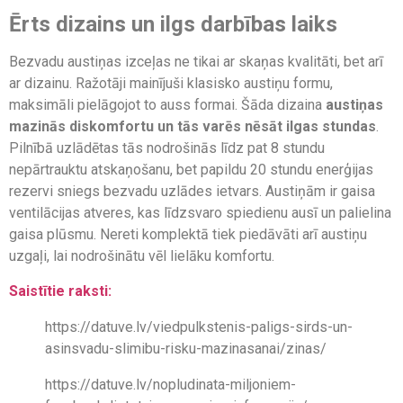
Ērts dizains un ilgs darbības laiks
Bezvadu austiņas izceļas ne tikai ar skaņas kvalitāti, bet arī
ar dizainu. Ražotāji mainījuši klasisko austiņu formu,
maksimāli pielāgojot to auss formai. Šāda dizaina
austiņas
mazinās diskomfortu un tās varēs nēsāt ilgas stundas
.
Pilnībā uzlādētas tās nodrošinās līdz pat 8 stundu
nepārtrauktu atskaņošanu, bet papildu 20 stundu enerģijas
rezervi sniegs bezvadu uzlādes ietvars. Austiņām ir gaisa
ventilācijas atveres, kas līdzsvaro spiedienu ausī un palielina
gaisa plūsmu. Nereti komplektā tiek piedāvāti arī austiņu
uzgaļi, lai nodrošinātu vēl lielāku komfortu.
Saistītie raksti:
https://datuve.lv/viedpulkstenis-paligs-sirds-un-
asinsvadu-slimibu-risku-mazinasanai/zinas/
https://datuve.lv/nopludinata-miljoniem-