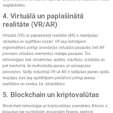
saglabāšanu.
4. Virtuālā un paplašinātā
realitāte (VR/AR)
Virtuālā (VR) un paplašinātā realitāte (AR) ir mainījušas
izklaides un izglītības nozari. VR ļauj lietotājiem
iegremdēties pilnīgi izveidotās virtuālās pasaulēs, bet AR
pievieno virtuālus elementus reālajai pasaulei. Šīs
tehnoloģijas tiek izmantotas spēlēs, mācībās, izstādēs un
pat medicīnā, lai nodrošinātu jaunas un aizraujošas
pieredzes. Spēļu industrijā VR un AR ir radījušas jaunas spēļu
iespējas, kas ļauj spēlētājiem piedzīvot pilnīgi jaunas
realitātes un veidus, kā izklaidēties.
5. Blockchain un kriptovalūtas
Blockchain tehnoloģija un kriptovalūtas, piemēram, Bitcoin, ir
kļuvušas par nozīmīgām inovācijām finanšu sektorā.