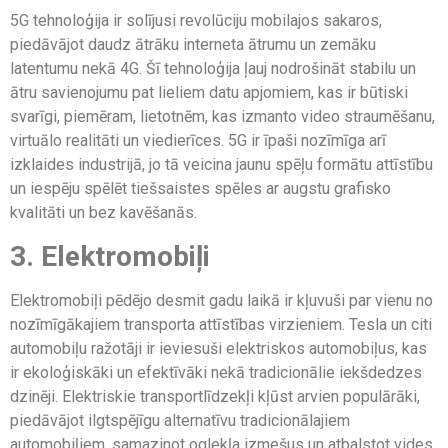
5G tehnoloģija ir solījusi revolūciju mobilajos sakaros,
piedāvājot daudz ātrāku interneta ātrumu un zemāku
latentumu nekā 4G. Šī tehnoloģija ļauj nodrošināt stabilu un
ātru savienojumu pat lieliem datu apjomiem, kas ir būtiski
svarīgi, piemēram, lietotnēm, kas izmanto video straumēšanu,
virtuālo realitāti un viedierīces. 5G ir īpaši nozīmīga arī
izklaides industrijā, jo tā veicina jaunu spēļu formātu attīstību
un iespēju spēlēt tiešsaistes spēles ar augstu grafisko
kvalitāti un bez kavēšanās.
3. Elektromobiļi
Elektromobiļi pēdējo desmit gadu laikā ir kļuvuši par vienu no
nozīmīgākajiem transporta attīstības virzieniem. Tesla un citi
automobiļu ražotāji ir ieviesuši elektriskos automobiļus, kas
ir ekoloģiskāki un efektīvāki nekā tradicionālie iekšdedzes
dzinēji. Elektriskie transportlīdzekļi kļūst arvien populārāki,
piedāvājot ilgtspējīgu alternatīvu tradicionālajiem
automobiļiem, samazinot oglekļa izmešus un atbalstot vides