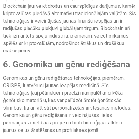
Blockchain ļauj veikt drošus un caurspīdīgus darījumus, kamēr
kriptovalūtas piedāvā alternatīvu tradicionālajām valūtām. Šīs
tehnoloģijas ir veicinājušas jaunas finanšu iespējas un ir
radījušas plašāku piekļuvi globālajam tirgum. Blockchain arī
tiek izmantots spēļu industrijā, piemēram, veicot pirkumus
spēlēs ar kriptovalūtām, nodrošinot ātrākus un drošākus
maksājumus.
6. Genomika un gēnu rediģēšana
Genomikas un gēnu rediģēšanas tehnoloģijas, piemēram,
CRISPR, ir atvērusi jaunas iespējas medicīnā. Šīs
tehnoloģijas ļauj pētniekiem precīzi manipulēt ar cilvēka
ģenētisko materiālu, kas var palīdzēt ārstēt ģenētiskās
slimības, kā arī attīstīt personalizētas ārstēšanas metodes.
Genomika un gēnu rediģēšana ir veicinājušas lielas
pārmaiņas veselības aprūpē un biotehnoloģijās, atklājot
jaunus ceļus ārstēšanas un profilakses jomā.