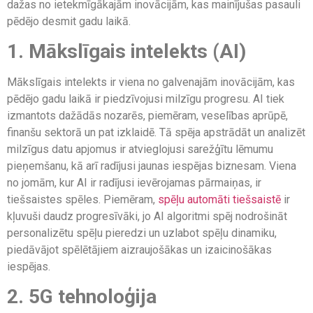
dažas no ietekmīgākajām inovācijām, kas mainījušas pasauli
pēdējo desmit gadu laikā.
1. Mākslīgais intelekts (AI)
Mākslīgais intelekts ir viena no galvenajām inovācijām, kas
pēdējo gadu laikā ir piedzīvojusi milzīgu progresu. AI tiek
izmantots dažādās nozarēs, piemēram, veselības aprūpē,
finanšu sektorā un pat izklaidē. Tā spēja apstrādāt un analizēt
milzīgus datu apjomus ir atvieglojusi sarežģītu lēmumu
pieņemšanu, kā arī radījusi jaunas iespējas biznesam. Viena
no jomām, kur AI ir radījusi ievērojamas pārmaiņas, ir
tiešsaistes spēles. Piemēram,
spēļu automāti tiešsaistē
ir
kļuvuši daudz progresīvāki, jo AI algoritmi spēj nodrošināt
personalizētu spēļu pieredzi un uzlabot spēļu dinamiku,
piedāvājot spēlētājiem aizraujošākas un izaicinošākas
iespējas.
2. 5G tehnoloģija