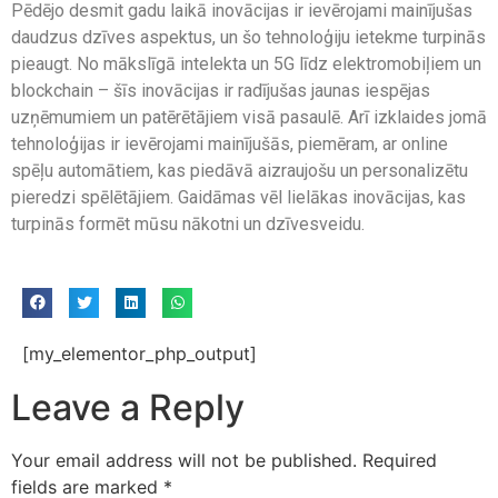
Pēdējo desmit gadu laikā inovācijas ir ievērojami mainījušas
daudzus dzīves aspektus, un šo tehnoloģiju ietekme turpinās
pieaugt. No mākslīgā intelekta un 5G līdz elektromobiļiem un
blockchain – šīs inovācijas ir radījušas jaunas iespējas
uzņēmumiem un patērētājiem visā pasaulē. Arī izklaides jomā
tehnoloģijas ir ievērojami mainījušās, piemēram, ar online
spēļu automātiem, kas piedāvā aizraujošu un personalizētu
pieredzi spēlētājiem. Gaidāmas vēl lielākas inovācijas, kas
turpinās formēt mūsu nākotni un dzīvesveidu.
[my_elementor_php_output]
Leave a Reply
Your email address will not be published.
Required
fields are marked
*