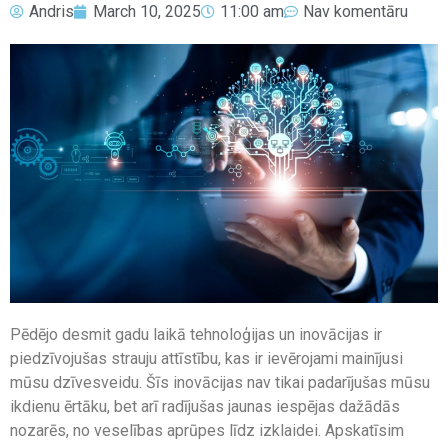
Andris
March 10, 2025
11:00 am
Nav komentāru
Pēdējo desmit gadu laikā tehnoloģijas un inovācijas ir
piedzīvojušas strauju attīstību, kas ir ievērojami mainījusi
mūsu dzīvesveidu. Šīs inovācijas nav tikai padarījušas mūsu
ikdienu ērtāku, bet arī radījušas jaunas iespējas dažādās
nozarēs, no veselības aprūpes līdz izklaidei. Apskatīsim