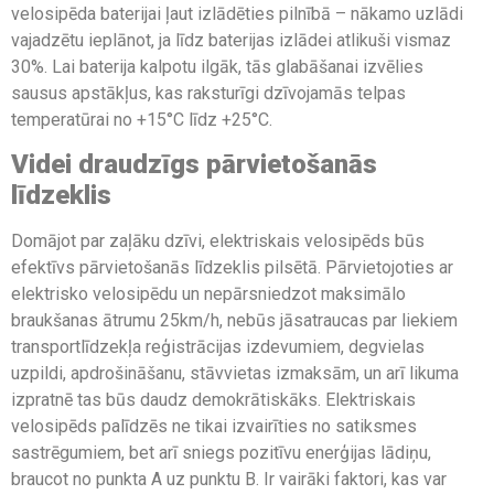
velosipēda baterijai ļaut izlādēties pilnībā – nākamo uzlādi
vajadzētu ieplānot, ja līdz baterijas izlādei atlikuši vismaz
30%. Lai baterija kalpotu ilgāk, tās glabāšanai izvēlies
sausus apstākļus, kas raksturīgi dzīvojamās telpas
temperatūrai no +15°C līdz +25°C.
Videi draudzīgs pārvietošanās
līdzeklis
Domājot par zaļāku dzīvi, elektriskais velosipēds būs
efektīvs pārvietošanās līdzeklis pilsētā. Pārvietojoties ar
elektrisko velosipēdu un nepārsniedzot maksimālo
braukšanas ātrumu 25km/h, nebūs jāsatraucas par liekiem
transportlīdzekļa reģistrācijas izdevumiem, degvielas
uzpildi, apdrošināšanu, stāvvietas izmaksām, un arī likuma
izpratnē tas būs daudz demokrātiskāks. Elektriskais
velosipēds palīdzēs ne tikai izvairīties no satiksmes
sastrēgumiem, bet arī sniegs pozitīvu enerģijas lādiņu,
braucot no punkta A uz punktu B. Ir vairāki faktori, kas var