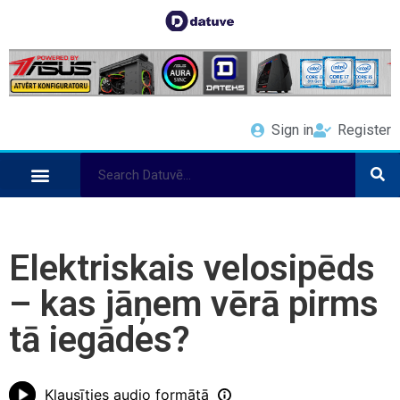
Sign in
Register
Elektriskais velosipēds
– kas jāņem vērā pirms
tā iegādes?
Klausīties audio formātā