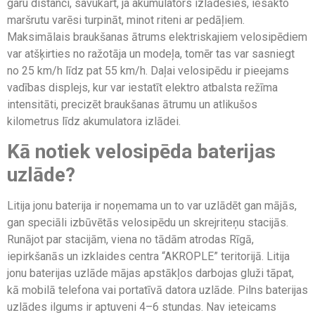
garu distanci, savukārt, ja akumulators izlādēsies, iesākto
maršrutu varēsi turpināt, minot riteni ar pedāļiem.
Maksimālais braukšanas ātrums elektriskajiem velosipēdiem
var atšķirties no ražotāja un modeļa, tomēr tas var sasniegt
no 25 km/h līdz pat 55 km/h. Daļai velosipēdu ir pieejams
vadības displejs, kur var iestatīt elektro atbalsta režīma
intensitāti, precizēt braukšanas ātrumu un atlikušos
kilometrus līdz akumulatora izlādei.
Kā notiek velosipēda baterijas
uzlāde?
Litija jonu baterija ir noņemama un to var uzlādēt gan mājās,
gan speciāli izbūvētās velosipēdu un skrejriteņu stacijās.
Runājot par stacijām, viena no tādām atrodas Rīgā,
iepirkšanās un izklaides centra “AKROPLE” teritorijā. Litija
jonu baterijas uzlāde mājas apstākļos darbojas gluži tāpat,
kā mobilā telefona vai portatīvā datora uzlāde. Pilns baterijas
uzlādes ilgums ir aptuveni 4–6 stundas. Nav ieteicams