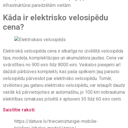
infrastruktūrai paredzētām vietām.
Kāda ir elektrisko velosipēdu
cena?
Elektriskā velosipēda cena ir atkarīga no izvēlētā velosipēda
tipa, modeļa, komplektācijas un akumulatora jaudas. Cena var
svārstīties no 900 eiro līdz 8000 eiro. Veikalos pieejami arī
dažādi pārbūves komplekti, kas paša spēkiem ļauj parasto
velosipēdu pārveidot par elektrisko velosipēdu. Tomēr,
izvēloties jau gatavu elektrisko velosipēdu, var ietaupīt daudz
vairāk kā pārvietojoties ar automašīnu, jo 100 km nobraukuma
elektrības izmaksas pilsētā ir aptuveni 30 līdz 60 eiro centi.
Saistītie raksti:
https://datuve.lv/triecienizturigie-mobilie-