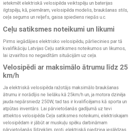
ietekmēt elektriskā velosipēda veiktspēju un baterijas
ilgtspēju, kā, piemēram, velosipēda modelis, braukšanas stils,
ceļa segums un reljefs, gaisa spiediens riepās u.c.
Ceļu satiksmes noteikumi un likumi
Pirms iegādājies elektrisko velosipēdu, pārliecinies par tā
kvalifikāciju Latvijas Ceļu satiksmes noteikumos un likumos,
lai izvairītos no negaidītām situācijām uz ceļa.
Velosipēdi ar maksimālo ātrumu līdz 25
km/h
Ja elektriskā velosipēda ražotājs maksimālo braukšanas
ātrumu ir norādījis ne lielāku kā 25km/h un, ja motora dzinēja
jauda nepārsniedz 250W, tad tas ir kvalificējams kā sporta un
atpūtas inventārs. Lai pārvietošanās gadījumā uz tevi
attiektos velosipēda Ceļa satiksmes noteikumi, elektriskajam
velosipēdam ir jābūt ar muskuļu spēku darbināmam
pārvietošanās līdzeklim, proti, elektriskā piedziņa ieslēdzas