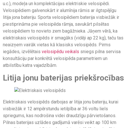
u.c.), modeļa un komplektācijas elektriskie velosipēdi.
Velosipēdiem galvenokārt ir alumīnija rāmis ar ilgtspējīgu
litija jona bateriju. Sporta velosipēdiem baterija visbiežāk ir
piestiprināma pie velosipēda rāmja, savukārt pilsētas
velosipēdiem to novieto zem bagāžnieka. Jāņem vērā, ka
elektriskais velosipēds ir smagāks (vidēji ap 22 kg), taču tas
neaizņem vairāk vietas kā klasisks velosipēds. Pirms
iegādes, izvēlētais
velosipēdu veikals
sniegs pilna servisa
konsultāciju par konkrētā velosipēda parametriem un
atbilstību katra vajadzībām.
Litija jonu baterijas priekšrocības
Elektriskais velosipēds darbojas ar litija jonu bateriju, kurai
visbiežāk ir 12 ampērstundu ietilpība ar 36 voltu liels
spriegums, kas nodrošina videi draudzīgu pārvietošanos.
Pilnas baterijas uzlādes gadījumā varēsi veikt ap 100 km