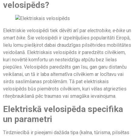
velosipēds?
Elektriskie velosipēdi tiek dēvēti arī par
electrobike, e-bike
un
smart bike
. Šie velosipēdi ir izpelnījušies popularitāti Eiropā,
lielu lomu piešķirot dabai draudzīgas pilsētvides mobilitātes
veidošanā. Elektriskais velosipēds ir paredzēts cilvēkiem,
kuri novērtē komfortu un nesteidzīgu atpūtu bez lielas
piepūles. Velosipēds paredzēts gan īsu, gan garu distanču
veikšanai, un tā ir laba alternatīva cilvēkiem ar locītavu vai
sirds saslimšanas problēmām. Tā pat elektriskais
velosipēds būs piemērots cilvēkiem, kuri vēlas atgriezties
riteņbraukšanā pēc traumas vai smagāka ievainojuma.
Elektriskā velosipēda specifika
un parametri
Tirdzniecībā ir pieejami dažāda tipa (kalna, tūrisma, pilsētas