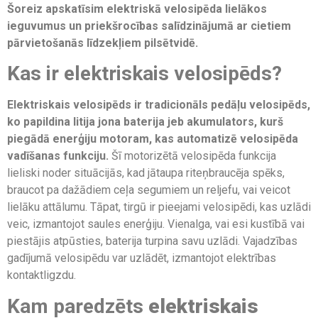
Šoreiz apskatīsim elektriskā velosipēda lielākos
ieguvumus un priekšrocības salīdzinājumā ar cietiem
pārvietošanās līdzekļiem pilsētvidē.
Kas ir elektriskais velosipēds?
Elektriskais velosipēds ir tradicionāls pedāļu velosipēds,
ko papildina litija jona baterija jeb akumulators, kurš
piegādā enerģiju motoram, kas automatizē velosipēda
vadīšanas funkciju.
Šī motorizētā velosipēda funkcija
lieliski noder situācijās, kad jātaupa riteņbraucēja spēks,
braucot pa dažādiem ceļa segumiem un reljefu, vai veicot
lielāku attālumu. Tāpat, tirgū ir pieejami velosipēdi, kas uzlādi
veic, izmantojot saules enerģiju. Vienalga, vai esi kustībā vai
piestājis atpūsties, baterija turpina savu uzlādi. Vajadzības
gadījumā velosipēdu var uzlādēt, izmantojot elektrības
kontaktligzdu.
Kam paredzēts
elektriskais