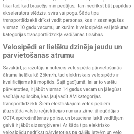
tikai tad, kad braucējs min pedāļus, tam nedrīkst būt papildus
akseleratora slēdzis, svira vai poga. Šāda tipa
transportlīdzekli drīkst vadīt personas, kas ir sasniegušas
vismaz 10 gadu vecumu, un kurām ir velosipēda vai jebkuras
kategorijas transportlīdzekļa vadīšanas tiesības.
Velosipēdi ar lielāku dzinēja jaudu un
pārvietošanās ātrumu
Savukārt, ja ražotājs ir noteicis velosipēda pārvietošanās
ātrumu lielāku kā 25km/h, tad elektriskais velosipēds ir
kvalificējams kā mopēds. Šajā gadījumā, lai ar to varētu
pārvietoties, ir jābūt vismaz 14 gadus vecam un jāiegūst
vadītāja apliecība, kas ļauj vadīt AM kategorijas
transportlīdzekli. Šiem elektriskajiem velosipēdiem
jāuzstāda valsts reģistrācijas numura zīme, jāiegādājas
OCTA apdrošināšanas polise, un brauciena laikā vadītājam
galvā ir jābūt aizsargķiverei. Ar šāda tipa elektrisko
velosipēdu nedrīkst pārvietoties pa gājēju ietvēm un velo