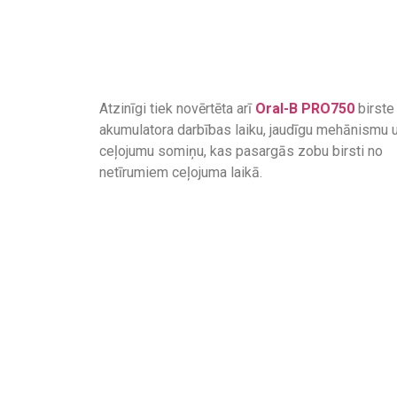
Atzinīgi tiek novērtēta arī
Oral-B
PRO750
birste 
akumulatora darbības laiku, jaudīgu mehānismu 
ceļojumu somiņu, kas pasargās zobu birsti no
netīrumiem ceļojuma laikā.