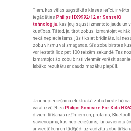
Tiem, kas vēlas augstākās klases ierīci, ir vērts
iegādāties
Philips HX9992/12 ar SenseIQ
tehnoloģiju
, kas ļauj sajust izmantoto jaudu un 
kustības. Tātad, ja, tīrot zobus, izmantojat vairā
nekā nepieciešams, jūs tiksiet brīdināts, lai nes
zobu virsmu vai smaganas. Šīs zobu birstes ku
var iestatīt līdz pat 100 reizēm sekundē. Tas no
izmantojot šo zobu birsti vienmēr varēsit sasnie
labāko rezultātu ar daudz mazāku piepūli.
Ja ir nepieciešama elektriskā zobu birste bērna
varat izvēlēties
Philips Sonicare For Kids HX6
diviem tīrīšanas režīmiem un, protams, Bluetoot
savienojumu, kas nepieciešams, lai savienotu šo 
ar viedtālruni un tādējādi uzraudzītu zobu tīrīšan