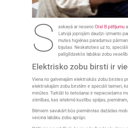
S
askaņā ar neseno
Oral B pētījumu
a
Latvijā joprojām daudzi izmanto pa
mutes higiēnas paradumus pārmanto
bijušas. Neskatoties uz to, speciāl
palīglīdzeklis labākai zobu veselīb
Elektrisko zobu birsti ir vie
Viena no galvenajām elektriskās zobu birstes pr
elektriskajām zobu birstēm ir speciāli taimeri,
minūtes. Turklāt to lietošanai ir nepieciešams maz
slimības, kas ietekmē kustību spējas, piemēram, 
Bērniem savukārt būs piemērotas dažādas mobilās
veicina labāku zobu aprūpi.