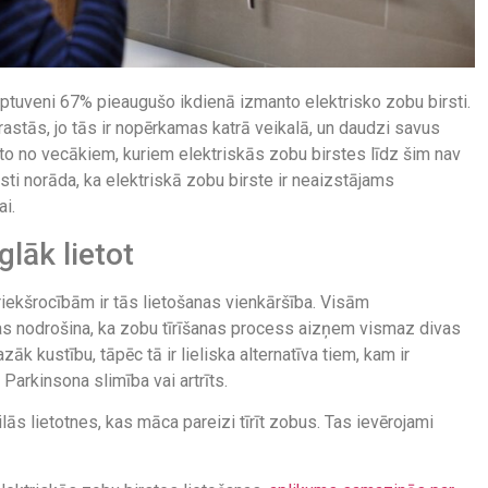
ptuveni 67% pieaugušo ikdienā izmanto elektrisko zobu birsti.
rastās, jo tās ir nopērkamas katrā veikalā, un daudzi savus
 no vecākiem, kuriem elektriskās zobu birstes līdz šim nav
isti norāda, ka elektriskā zobu birste ir neaizstājams
ai.
glāk lietot
iekšrocībām ir tās lietošanas vienkāršība. Visām
 kas nodrošina, ka zobu tīrīšanas process aizņem vismaz divas
āk kustību, tāpēc tā ir lieliska alternatīva tiem, kam ir
Parkinsona slimība vai artrīts.
 lietotnes, kas māca pareizi tīrīt zobus. Tas ievērojami