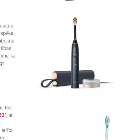
veiktās
k spēka
abojātu
stības
zīmē, ka
gt
m, tad
321
ar
h
ierīci
as