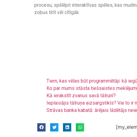
procesu, spēlējot interaktīvas spēles, kas mudin
zobus tīrīt vēl cītīgāk.
Tiem, kas vēlas būt programmētāji: kā ieg
Ko par mums stāsta tiešsaistes meklējum
Kā ierakstīt zvanus savā tālrunī?
Ieplaisājis tālruņa aizsargstikls? Vai to i
Strāvas banka kabatā: ārējais lādētājs nei
[my_elem