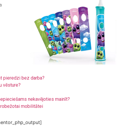
a
ūt pieredzi bez darba?
u vēsture?
r nepieciešams nekavējoties mainīt?
erobežotai mobilitātei
entor_php_output]