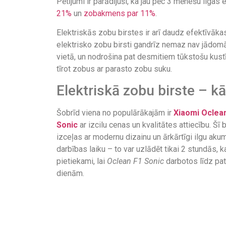
Pētījumi ir parādījuši, ka jau pēc 3 mēnešu ilgas
21%
un
zobakmens par 11%
.
Elektriskās zobu birstes ir arī daudz efektīvāk
elektrisko zobu birsti gandrīz nemaz nav jādomā 
vietā, un nodrošina pat desmitiem tūkstošu kustī
tīrot zobus ar parasto zobu suku.
Elektriskā zobu birste – kā
Šobrīd viena no populārākajām ir
Xiaomi Oclea
Sonic
ar izcilu cenas un kvalitātes attiecību. Šī 
izceļas ar modernu dizainu un ārkārtīgi ilgu aku
darbības laiku – to var uzlādēt tikai 2 stundās, ka
pietiekami, lai
Oclean F1 Sonic
darbotos līdz pa
dienām.