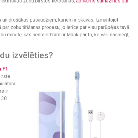
 elektriskās zobu birstes lietošanas,
aplikums samazinās par
as un drošākas pusaudžiem, kuriem ir skavas. Izmantojot
par zobu tīrīšanas procesu, jo ierīce par visu parūpējas tavā
bu minūtē, kas nenoliedzami ir labāk par to, ko vari sasniegt,
du izvēlēties?
n F1
birste
mulatora
s ir
t 30