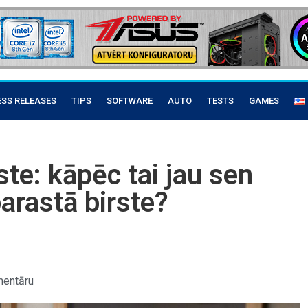
ESS RELEASES
TIPS
SOFTWARE
AUTO
TESTS
GAMES
ste: kāpēc tai jau sen
parastā birste?
mentāru