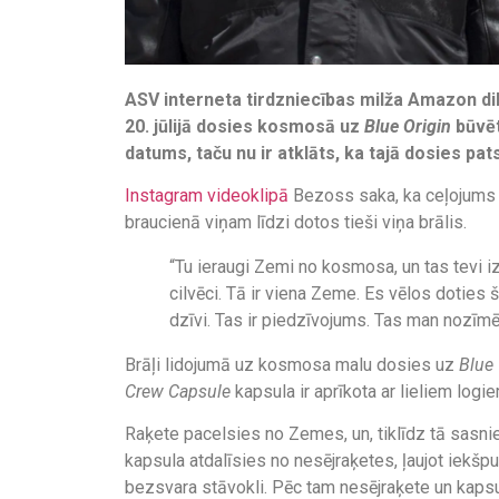
ASV interneta tirdzniecības milža Amazon d
20. jūlijā dosies kosmosā uz
Blue Origin
būvēt
datums, taču nu ir atklāts, ka tajā dosies pa
Instagram videoklipā
Bezoss saka, ka ceļojums k
braucienā viņam līdzi dotos tieši viņa brālis.
“Tu ieraugi Zemi no kosmosa, un tas tevi iz
cilvēci. Tā ir viena Zeme. Es vēlos doties ša
dzīvi. Tas ir piedzīvojums. Tas man nozīm
Brāļi lidojumā uz kosmosa malu dosies uz
Blue 
Crew Capsule
kapsula ir aprīkota ar lieliem log
Raķete pacelsies no Zemes, un, tiklīdz tā sasnie
kapsula atdalīsies no nesējraķetes, ļaujot iekš
bezsvara stāvokli. Pēc tam nesējraķete un kaps