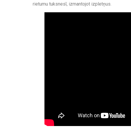
rietumu tuksnesī, izmantojot izpletņus.