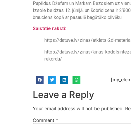
Papildus Džefam un Markam Bezosiem uz vienu v
Izsole beidzas 12. jūnijā, un šobrīd cena ir 2’80
brauciens kopā ar pasaulē bagātāko cilvēku.
Saistītie raksti:
https://datuve.lv/zinas/atklats-2d-materia
https://datuve.lv/zinas/kinas-kodolsintez
rekordu/
[my_elem
Leave a Reply
Your email address will not be published.
Re
Comment
*