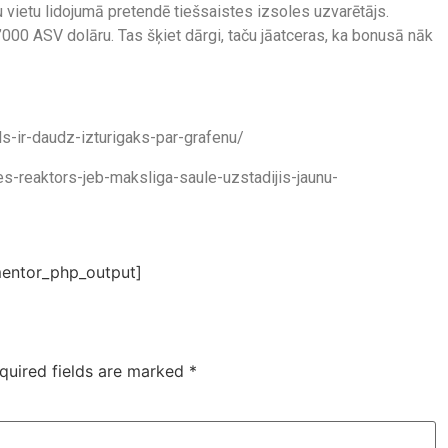
ietu lidojumā pretendē tiešsaistes izsoles uzvarētājs.
0’000 ASV dolāru. Tas šķiet dārgi, taču jāatceras, ka bonusā nāk
ls-ir-daudz-izturigaks-par-grafenu/
es-reaktors-jeb-maksliga-saule-uzstadijis-jaunu-
entor_php_output]
quired fields are marked
*