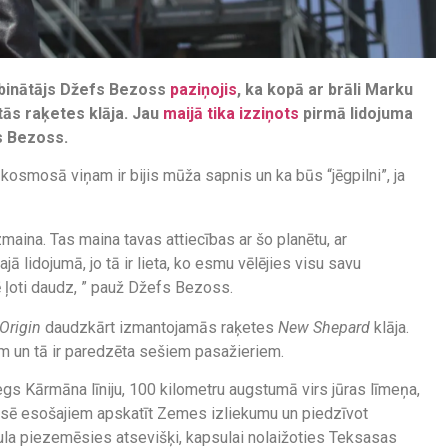
ibinātājs Džefs Bezoss
paziņojis
, ka kopā ar brāli Marku
ās raķetes klāja. Jau
maijā tika izziņots
pirmā lidojuma
ts Bezoss.
osmosā viņam ir bijis mūža sapnis un ka būs “jēgpilni”, ja
maina. Tas maina tavas attiecības ar šo planētu, ar
jā lidojumā, jo tā ir lieta, ko esmu vēlējies visu savu
ē ļoti daudz, ” pauž Džefs Bezoss.
Origin
daudzkārt izmantojamās raķetes
New Shepard
klāja.
iem un tā ir paredzēta sešiem pasažieriem.
gs Kārmāna līniju, 100 kilometru augstumā virs jūras līmeņa,
pusē esošajiem apskatīt Zemes izliekumu un piedzīvot
ula piezemēsies atsevišķi, kapsulai nolaižoties Teksasas