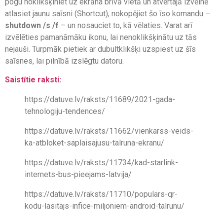
pogu noklikšķiniet uz ekrāna brīvā vietā un atvērtajā izvēlnē
atlasiet jaunu saīsni (Shortcut), nokopējiet šo īso komandu –
shutdown /s /f
– un nosauciet to, kā vēlaties. Varat arī
izvēlēties pamanāmāku ikonu, lai nenoklikšķinātu uz tās
nejauši. Turpmāk pietiek ar dubultklikšķi uzspiest uz šīs
saīsnes, lai pilnībā izslēgtu datoru.
Saistītie raksti:
https://datuve.lv/raksts/11689/2021-gada-
tehnologiju-tendences/
https://datuve.lv/raksts/11662/vienkarss-veids-
ka-atbloket-saplaisajusu-talruna-ekranu/
https://datuve.lv/raksts/11734/kad-starlink-
internets-bus-pieejams-latvija/
https://datuve.lv/raksts/11710/populars-qr-
kodu-lasitajs-infice-miljoniem-android-talrunu/