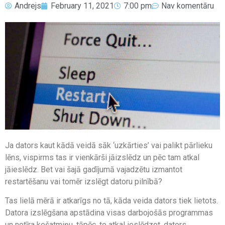
Andrejs
February 11, 2021
7:00 pm
Nav komentāru
Ja dators kaut kādā veidā sāk ‘uzkārties’ vai palikt pārlieku
lēns, vispirms tas ir vienkārši jāizslēdz un pēc tam atkal
jāieslēdz. Bet vai šajā gadījumā vajadzētu izmantot
restartēšanu vai tomēr izslēgt datoru pilnībā?
Tas lielā mērā ir atkarīgs no tā, kāda veida dators tiek lietots.
Datora izslēgšana apstādina visas darbojošās programmas
un notīra kešatmiņu, tāpēc, to atkal ieslēdzot, dators