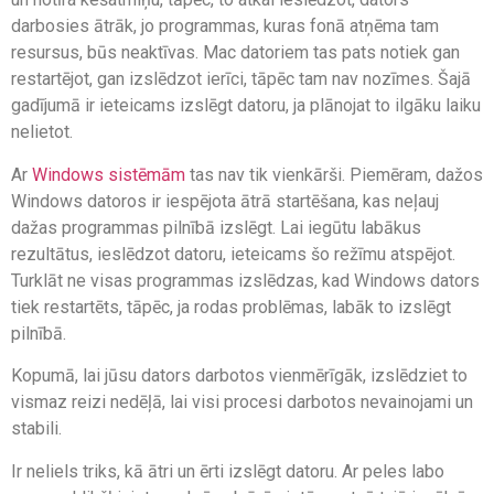
darbosies ātrāk, jo programmas, kuras fonā atņēma tam
resursus, būs neaktīvas. Mac datoriem tas pats notiek gan
restartējot, gan izslēdzot ierīci, tāpēc tam nav nozīmes. Šajā
gadījumā ir ieteicams izslēgt datoru, ja plānojat to ilgāku laiku
nelietot.
Ar
Windows sistēmām
tas nav tik vienkārši. Piemēram, dažos
Windows datoros ir iespējota ātrā startēšana, kas neļauj
dažas programmas pilnībā izslēgt. Lai iegūtu labākus
rezultātus, ieslēdzot datoru, ieteicams šo režīmu atspējot.
Turklāt ne visas programmas izslēdzas, kad Windows dators
tiek restartēts, tāpēc, ja rodas problēmas, labāk to izslēgt
pilnībā.
Kopumā, lai jūsu dators darbotos vienmērīgāk, izslēdziet to
vismaz reizi nedēļā, lai visi procesi darbotos nevainojami un
stabili.
Ir neliels triks, kā ātri un ērti izslēgt datoru. Ar peles labo